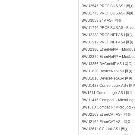
BWU2545 PROFIBUS AS-i 网关
BWU1773 PROFIBUS AS-i 网关
BWU3053 24V AS-i 网关
BWU1746 PROFIBUS AS-i Bas
BWU2238 PROFINET AS-i 网关
BWU1912 PROFINET AS-i 网关
BWU2380 EtherNet/IP + Modbu
BWU2379 EtherNet/IP + Modbu
BWU3356 BACnet/IP AS-i 网关
BWU1820 DeviceNet AS-i 网关
BWU1818 DeviceNet AS-i 网关
BWU1488 ControlLogix AS-i 网
BW1611 ControlLogix AS-i 网关
BWU1416 Compact- / MicroLogi
BW1610 Compact- / MicroLogix
BWU2163 EtherCAT AS-i 网关
BWU2162 EtherCAT AS-i 网关
BWU2611 CC-Link AS-i 网关