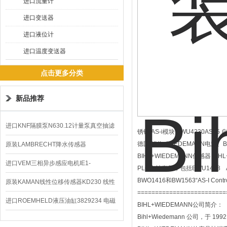
进口流量计
进口变送器
进口液位计
进口温度变送器
点击更多分类
新品推荐
进口KNF隔膜泵N630.12计量泵真空抽滤
锈钢,AS-i模块,BWU4230ASi-5
泵价格
德国BIHL+WIEDEMANN电源、B
原装LAMBRECHT降水传感器
BIHL+WIEDEMANN传感器 BI
00.14575.20气象仪
进口VEM三相异步感应电机IE1-
PLC主站套餐，包括BWU1488 AS
BWO1416和BW1563“AS-I Con
K21R80G4马达
原装KAMAN线性位移传感器KD230 线性
=========================
编码器
进口ROEMHELD液压油缸3829234 电磁
BIHL+WIEDEMANN公司简介：
Bihl+Wiedemann 公司
阀定位器