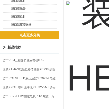
进口流量计
进口变送器
进口液位计
进口温度变送器
点击更多分类
新品推荐
进口VEM三相异步感应电机IE1-
K21R80G4马达
原装KAMAN线性位移传感器KD230 线性
编码器
进口ROEMHELD液压油缸3829234 电磁
阀定位器
原装KNOLL螺杆泵单泵KTS32-64-T 切碎
排屑机
进口BENZLERS减速电机J110 螺旋千斤
顶BD-58