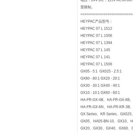
电压：24V DC，115V AC50
受限制。
=========================
HEYPAC产品型号：
HEYPAC 07 L 1512
HEYPAC 07 L 1506
HEYPAC 07 L 1394
HEYPAC 07 L 145
HEYPAC 07 L 141
HEYPAC 07 L 1506
GX05 - 5:1 GX025 - 2.5:1
GX80 - 80:1 GX20 - 20:1
GX30 - 30:1 GX40 - 40:1
GX10 - 10:1 GX60 - 60:1
HA-FR-GX-4B、HA-FR-GX-6B
HA-FR-GX-6N、HA-FR-KR-3B
GX Series、KR Series、GX02
GX05、HA05-BN-10、GX10、H
GX20、GX30、GX40、GX60、