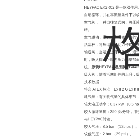
EK2R02
HEYPAC EK2R02 是一
自动循环，并在零流量条件下以
空气阀，一种自往复式阀，将压
转。
空气驱动，带有自润滑密封件的
活塞杆，将压缩空气动力传递到
输送阀，当活塞上升时关闭，通过
时，吸入阀因下腔内压力的增加
统。
原装HEYPAC增压泵 EGX40
吸入阀，随着活塞组件的上升，
技术数据
符合 ATEX 标准：Ex II 2 G E
耗气量：有关耗气量的具体细节，建
较大液压功率：0.37 kW （0.5 h
较大循环速度：250 次/分钟，
与HEYPAC讨论。
较大气压：8.5 bar （125 psi）。
较低气压：2 bar （29 psi）。