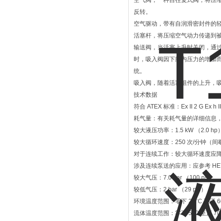
空气阀，一种自往复式阀，将压缩
反转。
空气驱动，带有自润滑密封件的
活塞杆，将压缩空气动力传递到
输送阀，当活塞上升时关闭，通过
时，吸入阀因下腔内压力的增加
统。
吸入阀，随着活塞组件的上升，
技术数据
符合 ATEX 标准：Ex II 2 G Ex h I
耗气量：有关耗气量的详细信息，请
较大液压功率：1.5 kW （2.0 hp
较大循环速度：250 次/分钟（间
对于连续工作：较大循环速度应降低到
涉及连续泵送的应用：应参考 HE
较大气压：7.0 bar （100 psi）
较低气压：2 bar （29 psi）
环境温度范围：零下 20°C 至正 6
流体温度范围：零下 5°C 至正 