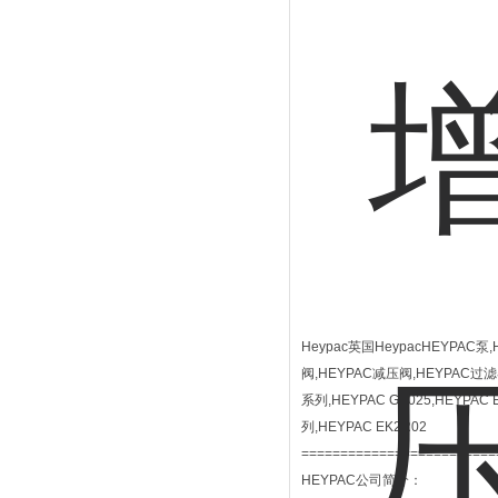
Heypac英国HeypacHEYPAC
阀,HEYPAC减压阀,HEYPAC过
系列,HEYPAC GX025,HEYPAC 
列,HEYPAC EK2R02
=========================
HEYPAC公司简介：