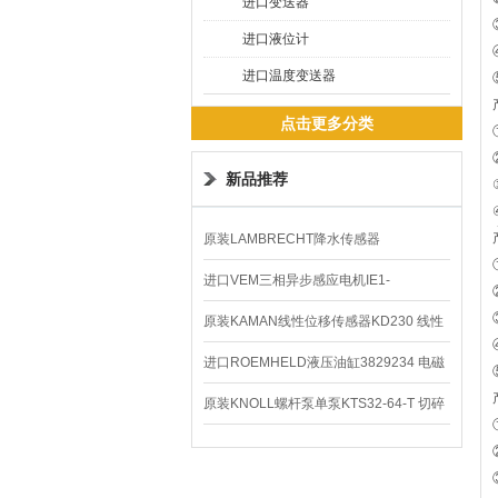
进口变送器
进口液位计
进口温度变送器
点击更多分类
新品推荐
原装LAMBRECHT降水传感器
00.14575.20气象仪
进口VEM三相异步感应电机IE1-
K21R80G4马达
原装KAMAN线性位移传感器KD230 线性
编码器
进口ROEMHELD液压油缸3829234 电磁
阀定位器
原装KNOLL螺杆泵单泵KTS32-64-T 切碎
排屑机