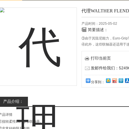
代理WALTHER FLE
产品时间：2025-05-02
简要描述：
③由于其阻尼能力，Euro-G
④此外，这些联轴器还适用于
⑤由于采用了高品质氯丁橡胶套管
境温度下使用。
打印当前页
发邮件给我们：524967
分享到：
产品介绍：
产品详情
①扭转柔性Eurogrip联轴器。
②非常好的阻尼性能。