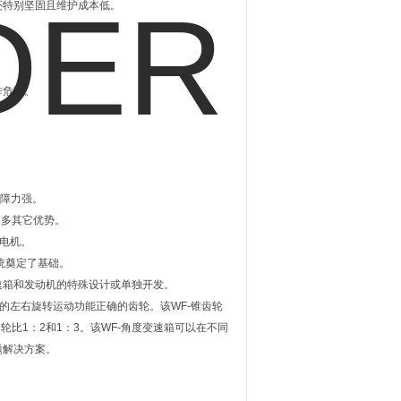
还特别坚固且维护成本低。
爆炸危险。
故障力强。
更多其它优势。
它电机。
系统奠定了基础。
速箱和发动机的特殊设计或单独开发。
之间的左右旋转运动功能正确的齿轮。该WF-锥齿轮
轮比1：2和1：3。该WF-角度变速箱可以在不同
题解决方案。