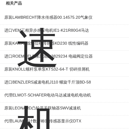
相关产品
原装LAMBRECHT降水传感器00.14575.20气象仪
进口VEM三相异步感应电机IE1-K21R80G4马达
原装KAMAN线性位移传感器KD230 线性编码器
进口ROEMHELD液压油缸3829234 电磁阀定位器
原装KNOLL螺杆泵单泵KTS32-64-T 切碎排屑机
进口BENZLERS减速电机J110 螺旋千斤顶BD-58
代理ELMOT-SCHAFER电动马达减速电机电动机
原装LEONARD凸轮开关联轴器‌SWV减速机
代理LAUMAS计数秤称重传感器显示仪DTX