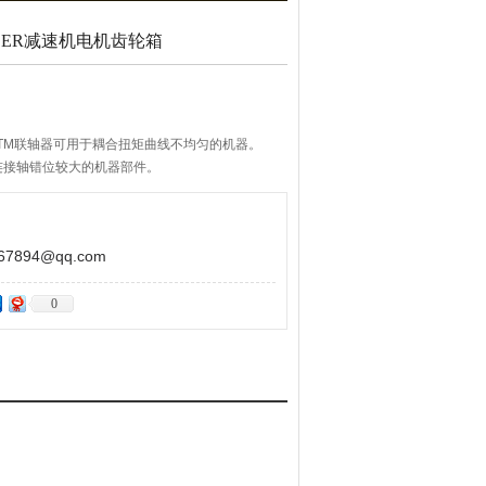
NDER减速机电机齿轮箱
ripTM联轴器可用于耦合扭矩曲线不均匀的机器。
连接轴错位较大的机器部件。
，该联轴器温度稳定，可在-25°C至100°C的环
894@qq.com
0