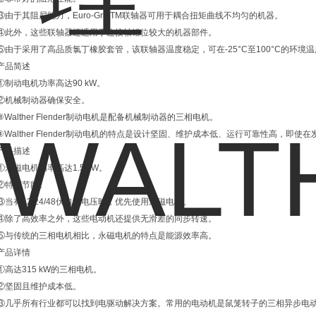
③由于其阻尼能力，Euro-GripTM联轴器可用于耦合扭矩曲线不均匀的机器。
④此外，这些联轴器还适用于连接轴错位较大的机器部件。
⑤由于采用了高品质氯丁橡胶套管，该联轴器温度稳定，可在-25°C至100°C的环境
产品简述
①制动电机功率高达90 kW。
②机械制动器确保安全。
③Walther Flender制动电机是配备机械制动器的三相电机。
④Walther Flender制动电机的特点是设计坚固、维护成本低、运行可靠性高，即
产品描述
①永磁电机功率高达1.5 kW。
②特别节能。
③当有12/24/48伏电池电压时，优先使用永磁电机。
④除了高效率之外，这些电动机还提供无滑差的同步转速。
⑤与传统的三相电机相比，永磁电机的特点是能源效率高。
产品详情
①高达315 kW的三相电机。
②坚固且维护成本低。
③几乎所有行业都可以找到电驱动解决方案。常用的电动机是鼠笼转子的三相异步电