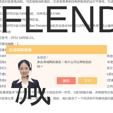
④也叫鼠笼电动机。与其他电动机相比，它具有简单的结构和较高的运行可靠性。它
产品摘要
①采用ATEX设计的电动机，功率高达18.5 kW。
②适用于潜在爆炸性应用区域。
③采用ATEX设计的Walther Flender电动机符合指令94/9/EC(ATEX 95)并用于防止
产品概述
①型号：ZP32 S4PAB 2/1。
②驱动轴数：1。
③重量：4.5kg。
④WALTHER FLENDER齿轮产品结构紧凑、维护成本少、能耗低、寿命长、自动防
欢迎您！
⑤除此之外，WALTHER FLENDER的产品因其特殊的可靠精准性和低噪音性能享有
来自局域网的朋友！有什么可以帮助您的
吗？
⑥它们可用于所有标准的IEC凸缘型电动机，同时，也用于基于模块化原则基础的其
⑦通过Walther Flender电动机和变速箱的协调相互作用，他们为高效且经济的传动
⑧他们的电动机具有不同的额定功率以及电压和频率版本。他们也很乐意为您承担变
系列DZ和ZP的WF-锥齿轮“轻量级版本"拥有紧凑的设计，用于传输两个轴偏移90°
“轻量级版本"有若干个尺寸。每个大小包括在同一外壳。1或2的输出轴，并根据韦尔齿
的安装位置，安全，可靠，准确，安静。因此，他们提供了一个经济的不同驱动器问