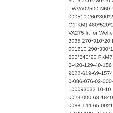
3015 240*280*20 
TWVA02500-N60 si
000510 260*300*2
G(FKM) 480*520*2
VA275 fit for We
3035 270*310*20
001610 290*330*
600*640*20 FKM7
0-420-129-40-156
9022-619-69-157
0-086-076-02-000
100093032 10-10
0023-000-63-184
0088-144-65-002