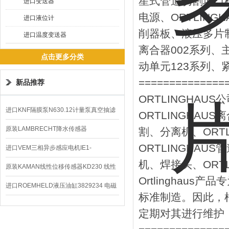
星式管道切割坡口机
进口变送器
电源、ORTLING
进口液位计
削器板、液压多片制
进口温度变送器
离合器002系列、
点击更多分类
动单元123系列、
==============
新品推荐
ORTLINGHAUS
进口KNF隔膜泵N630.12计量泵真空抽滤
ORTLINGHAU
泵价格
原装LAMBRECHT降水传感器
割、分离机、ORT
ORTLINGHAU
00.14575.20气象仪
进口VEM三相异步感应电机IE1-
机、焊接头、ORT
K21R80G4马达
原装KAMAN线性位移传感器KD230 线性
Ortlingha
编码器
进口ROEMHELD液压油缸3829234 电磁
标准制造。因此，
阀定位器
定期对其进行维护