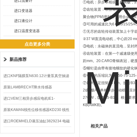
进口流量计
①电机：异步单相或三相两极，封闭形
②齿轮装置：带压铸铝外壳(UNI 
进口变送器
聚合物(FPM)密封环。用合成油(E
进口液位计
③可用的减速比为6：10/15/25/4
进口温度变送器
①无尽的齿轮传动装置加上十字
②37 W直流电动机，中心距20 m
点击更多分类
③电机：永磁体的直流电，呈封闭形式
④齿轮装置：在第一个减速级使用
新品推荐
距mm。20.CARO青铜表冠，硬度1
⑤螺钉是由带有接地螺纹的硬化钢制
⑥可用的压缩比为6：50-75-125-2
进口KNF隔膜泵N630.12计量泵真空抽滤
⑦最大额定扭矩15 Nm。执行B3/
泵价格
原装LAMBRECHT降水传感器
2或4极AM单相异步电动机，呈封闭
270 W，版本B5-B14。根据要
00.14575.20气象仪
进口VEM三相异步感应电机IE1-
KB(AMKB)。
K21R80G4马达
原装KAMAN线性位移传感器KD230 线性
编码器
进口ROEMHELD液压油缸3829234 电磁
相关产品
阀定位器