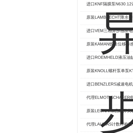
进口KNF隔膜泵N630.
原装LAMBRECHT降水传感
进口VEM三相异步感应电机I
原装KAMAN线性位移传感
进口ROEMHELD液压油缸
原装KNOLL螺杆泵单泵KT
进口BENZLERS减速电机J
代理ELMOT-SCHAF
原装LEONARD凸轮开关
代理LAUMAS计数秤称