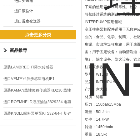
进口变送器
了泵的使用寿命和可靠性。如今，
进口液位计
段都经过系统的测试。
代理INT
进口温度变送器
INTERPUMP应用领域
高压柱塞泵和配件适用于无数种
点击更多分类
业的（食品、化学、制药）、社
集罐、市政垃圾收集箱；用于表
新品推荐
备；用于固定设备：自动清洗道
境）、除尘设备、防火设备、管
柱塞泵参数
原装LAMBRECHT降水传感器
型号：W1550
00.14575.20气象仪
进口VEM三相异步感应电机IE1-
品牌：INTERPUMP
产地：意大利
K21R80G4马达
原装KAMAN线性位移传感器KD230 线性
材质：铸铜
编码器
进口ROEMHELD液压油缸3829234 电磁
压力：150bar/15Mpa
流量：50L/min
阀定位器
原装KNOLL螺杆泵单泵KTS32-64-T 切碎
功率：14.7kW
排屑机
转速：1450r/min
重量：18.5kg