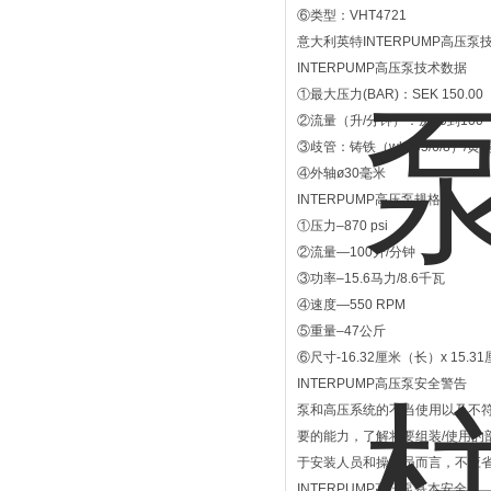
⑥类型：VHT4721
意大利英特INTERPUMP高压泵
INTERPUMP高压泵技术数据
①最大压力(BAR)：SEK 150.00
②流量（升/分钟）：从70到100
③歧管：铸铁（wk155/6/8）/黄铜
④外轴ø30毫米
INTERPUMP高压泵规格
①压力–870 psi
②流量—100升/分钟
③功率–15.6马力/8.6千瓦
④速度—550 RPM
⑤重量–47公斤
⑥尺寸-16.32厘米（长）x 15.3
INTERPUMP高压泵安全警告
泵和高压系统的不当使用以及不
要的能力，了解将要组装/使用
于安装人员和操作员而言，不应
INTERPUMP高压泵基本安全