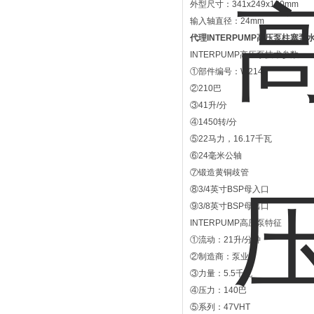
外型尺寸：341x249x160mm
输入轴直径：24mm
代理INTERPUMP高压泵柱塞泵水
INTERPUMP高压泵技术参数
①部件编号：W2141
②210巴
③41升/分
④1450转/分
⑤22马力，16.17千瓦
⑥24毫米公轴
⑦锻造黄铜歧管
⑧3/4英寸BSP母入口
⑨3/8英寸BSP母出口
INTERPUMP高压泵特征
①流动：21升/分钟
②制造商：泵业
③力量：5.5千瓦
④压力：140巴
⑤系列：47VHT