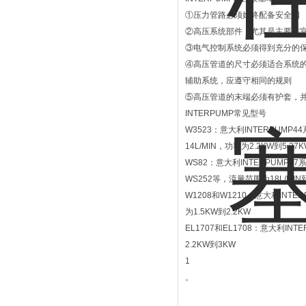
①压力管路必须始终配备安全阀
②高压系统部件，尤其是主要在
③电气控制系统必须得到充分的
④高压管道的尺寸必须适合系统
辅助系统，应遵守相同的规则
⑤高压管道的末端必须有护套，
INTERPUMP常见型号
‌W3523‌：意大利INTERPU
14L/MIN，功率为2.2KW到5.37K
‌WS82‌：意大利INTERPUMP
WS252等，流量范围为18L/MIN到2
‌W1208和W1210‌：意大利IN
为1.5KW到2.2KW‌
‌EL1707和EL1708‌：意大利I
2.2KW到3KW‌
1
。