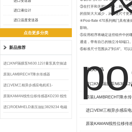
进口变送器
③在打开和关闭过程中，阀座仅与阀
进口液位计
的扭矩大大减少，从而使尺寸更
进口温度变送器
④Posi-flate 470系
影响。
点击更多分类
⑤应用程序将确定这些组件中的
通道，带有自己的独立冷却端口
新品推荐
⑥标准尺寸范围从2"到16"。
进口KNF隔膜泵N630.12计量泵真空抽滤
相关产品
泵价格
原装LAMBRECHT降水传感器
进口KNF隔膜泵N630.
00.14575.20气象仪
进口VEM三相异步感应电机IE1-
K21R80G4马达
原装KAMAN线性位移传感器KD230 线性
原装LAMBRECHT降水传感
编码器
进口ROEMHELD液压油缸3829234 电磁
进口VEM三相异步感应电机I
阀定位器
原装KAMAN线性位移传感