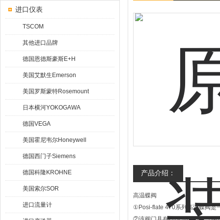
进口仪表
TSCOM
其他进口品牌
德国恩德斯豪斯E+H
美国艾默生Emerson
美国罗斯蒙特Rosemount
日本横河YOKOGAWA
德国VEGA
美国霍尼韦尔Honeywell
德国西门子Siemens
德国科隆KROHNE
产品介绍：
美国索尔SOR
高温蝶阀
进口流量计
①Posi-flate 470系列高
②该阀门具有Posi-flate