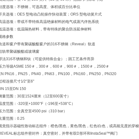
刻度选项：不锈钢，可选高度、体积或百分比单位
开关选项：OES 型电动凸轮操作快动装置；ORS 型电动簧片式
高温选项：带或不带特殊高温绝缘材料的电气或蒸汽伴热系统
低温选项：低温隔热材料，带有特殊的聚合防冻延伸材料
规格参数
轨道和窗户带有聚碳酸酯窗户的316不锈钢（Reveal）轨道
铝轨带聚碳酸酯或玻璃窗
浮法316不锈钢和钛（可提供特殊合金）；因工艺条件而异
压力等级ASME 150＃，300＃，600＃，900＃，1500＃，2500＃
EN PN16，PN25，PN40，PN63，PN100，PN160，PN250，PN320
过程连接尺寸1⁄2“至6"
DN 15至DN 150
测量范围：30至1524厘米（12至600英寸）
温度范围：-320至+1000°F（-196至+538°C）
压力范围：全真空至4500 psi（310 bar）
比重范围：0.25
视觉指示器磁性致动标志组件：橙色/黑色，黄色/黑色，红色/白色，或高能见度的穿
REVEAL标志组件密封件：真空密封，并带有双D形环和InstaSeal™阀门