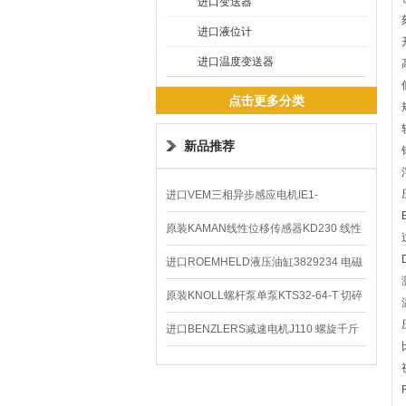
进口变送器
进口液位计
进口温度变送器
点击更多分类
新品推荐
进口VEM三相异步感应电机IE1-
K21R80G4马达
原装KAMAN线性位移传感器KD230 线性
编码器
进口ROEMHELD液压油缸3829234 电磁
阀定位器
原装KNOLL螺杆泵单泵KTS32-64-T 切碎
排屑机
进口BENZLERS减速电机J110 螺旋千斤
顶BD-58