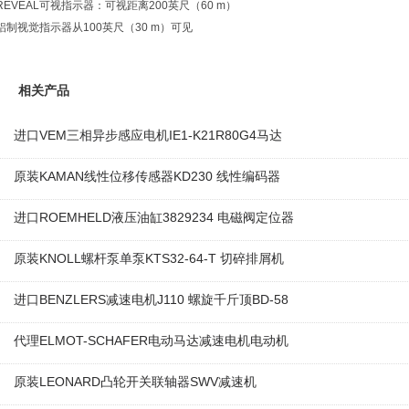
REVEAL可视指示器：可视距离200英尺（60 m）
铝制视觉指示器从100英尺（30 m）可见
相关产品
进口VEM三相异步感应电机IE1-K21R80G4马达
原装KAMAN线性位移传感器KD230 线性编码器
进口ROEMHELD液压油缸3829234 电磁阀定位器
原装KNOLL螺杆泵单泵KTS32-64-T 切碎排屑机
进口BENZLERS减速电机J110 螺旋千斤顶BD-58
代理ELMOT-SCHAFER电动马达减速电机电动机
原装LEONARD凸轮开关联轴器‌SWV减速机