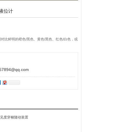
丘液位计
对比鲜明的橙色/黑色、黄色/黑色、红色/白色，或
894@qq.com
能见度穿梭随动装置