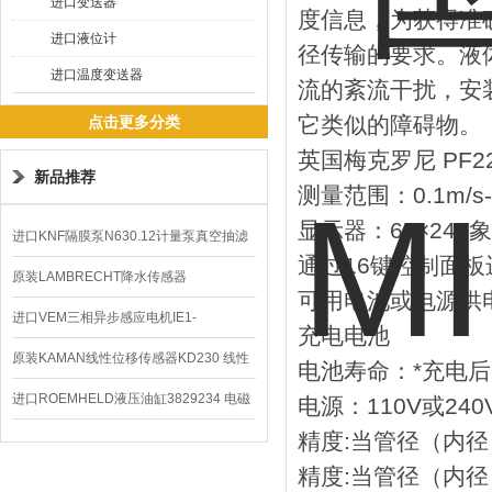
进口变送器
度信息，为获得准
进口液位计
径传输的要求。液
进口温度变送器
流的紊流干扰，安
它类似的障碍物。
点击更多分类
英国梅克罗尼 PF
新品推荐
测量范围：0.1m/s-
显示器：64×240
进口KNF隔膜泵N630.12计量泵真空抽滤
通过16键控制面板
泵价格
原装LAMBRECHT降水传感器
可用电池或电源供
00.14575.20气象仪
进口VEM三相异步感应电机IE1-
充电电池
K21R80G4马达
原装KAMAN线性位移传感器KD230 线性
电池寿命：*充电后
编码器
进口ROEMHELD液压油缸3829234 电磁
电源：110V或240
精度:当管径（内径）
阀定位器
精度:当管径（内径）I