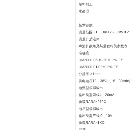
塑料加工
水处理
技术参数
测量范围0.1…1m/0.25…2m/ 0.25…
测量介质液体
声波扩散角见与量程相关参数表
准确度
UM2000-06/10/20≤0.2% F.S.
UM2000-01/02≤0.3% F.S.
分辨率＜1mm
供电电压18…36Vdc,18…30Vdc
电流型模拟输出
输出类型两线4…20mA
负载RARA≤270Ω
电压型模拟输出
输出类型三线 0…10V
负载RARA>1KΩ
温度