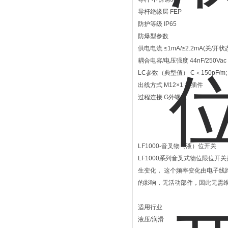
导杆绝缘层 FEP
防护等级 IP65
防爆型参数
供电电流 ≤1mA/≥2.2mA(关/开状
耦合电容/电压强度 44nF/250Vac
LC参数（典型值） C＜150pF/m; 
出线方式 M12×1 接插件
过程连接 G外螺纹
LF1000-音叉物（液）位开关
LF1000系列音叉式物位限位
生变化， 这个频率变化由电子
的影响，无活动部件，因此无需
适用行业
液压/润滑