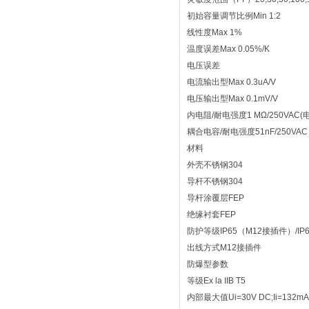
初始容量调节比例Min 1:2
线性度Max 1%
温度误差Max 0.05%/K
电压误差
电流输出型Max 0.3uA/V
电压输出型Max 0.1mV/V
内电阻/耐电强度1 MΩ/250VAC
耦合电容/耐电强度51nF/250VA
材料
外壳不锈钢304
导杆不锈钢304
导杆涂覆层FEP
绝缘衬套FEP
防护等级IP65（M12接插件）/IP
出线方式M12接插件
防爆型参数
等级Ex la IIB T5
内部最大值Ui=30V DC;Ii=132mA;P