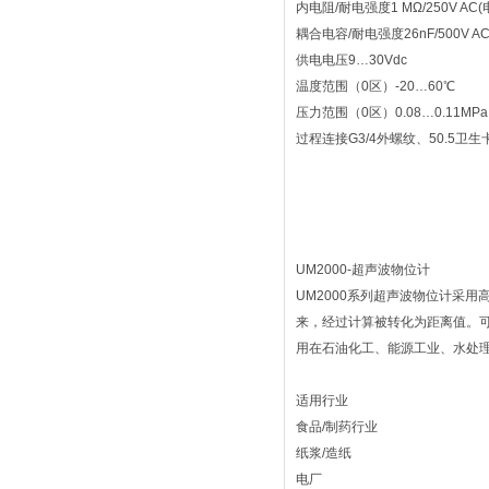
内电阻/耐电强度1 MΩ/250V A
耦合电容/耐电强度26nF/500V 
供电电压9…30Vdc
温度范围（0区）-20…60℃
压力范围（0区）0.08…0.11MPa
过程连接G3/4外螺纹、50.5卫生
UM2000-超声波物位计
UM2000系列超声波物位计采
来，经过计算被转化为距离值。可通
用在石油化工、能源工业、水处
适用行业
食品/制药行业
纸浆/造纸
电厂