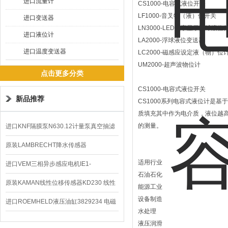
进口流量计
CS1000-电容式液位开关
LF1000-音叉物（液）位开关
进口变送器
LN3000-LED数字显示浮球液位
进口液位计
LA2000-浮球液位变送器
进口温度变送器
LC2000-磁感应设定液（物）位
UM2000-超声波物位计
点击更多分类
CS1000-电容式液位开关
新品推荐
CS1000系列电容式液位计是
质填充其中作为电介质，液位越
的测量。
进口KNF隔膜泵N630.12计量泵真空抽滤
泵价格
原装LAMBRECHT降水传感器
适用行业
00.14575.20气象仪
进口VEM三相异步感应电机IE1-
石油石化
K21R80G4马达
原装KAMAN线性位移传感器KD230 线性
能源工业
设备制造
编码器
进口ROEMHELD液压油缸3829234 电磁
水处理
阀定位器
液压润滑