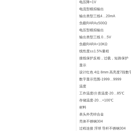
电压降<1V
电流型模拟输出
输出类型三线4…20mA
负载RARA≤500Ω
电压型模拟输出
输出类型三线 0…5V
负载RARA>10KΩ
线性度≤±1.5%量程
接线保护反相，过载，短路保护
显示
设计红色 4位 8mm 高亮度7段数
数字显示范围-1999…9999
温度
工作温度/介质温度-20…85℃
存储温度-20…+100℃
材料
表头外壳锌合金
壳体不锈钢304
过程连接 浮球 导杆不锈钢304