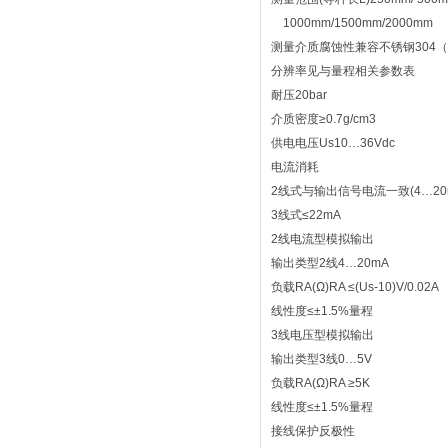
1000mm/1500mm/2000mm
测量介质腐蚀性兼容不锈钢304（3
分辨率见与量程相关参数表
耐压20bar
介质密度≥0.7g/cm3
供电电压Us10…36Vdc
电流消耗
2线式与输出信号电流一致(4…20
3线式≤22mA
2线电流型模拟输出
输出类型2线4…20mA
负载RA(Ω)RA ≤(Us-10)V/0.02A
线性度≤±1.5%量程
3线电压型模拟输出
输出类型3线0…5V
负载RA(Ω)RA ≥5K
线性度≤±1.5%量程
接线保护反极性