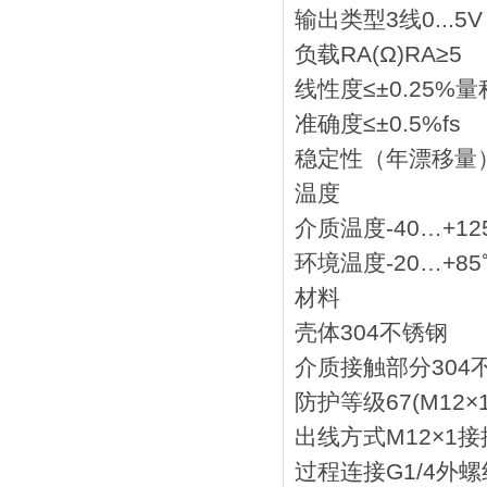
输出类型3线0...5V
负载RA(Ω)RA≥5
线性度≤±0.25%量
准确度≤±0.5%fs
稳定性（年漂移量）
温度
介质温度-40…+12
环境温度-20…+85
材料
壳体304不锈钢
介质接触部分304
防护等级67(M12
出线方式M12×1
过程连接G1/4外螺纹