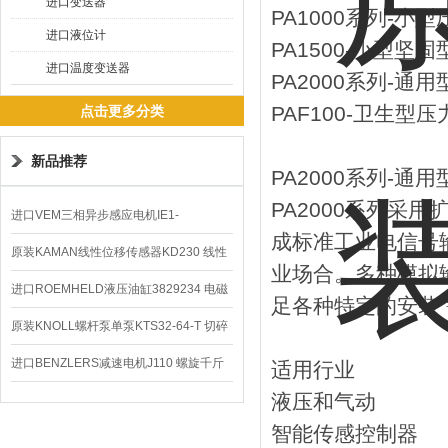
进口变送器
PA1000系列-小
进口液位计
PA1500-小型坚
进口温度变送器
PA2000系列-通
PAF100-卫生型
点击更多分类
新品推荐
PA2000系列-通
PA2000系列采
进口VEM三相异步感应电机IE1-
成标准工业电信号
K21R80G4马达
原装KAMAN线性位移传感器KD230 线性
业场合。多种模拟输出
编码器
进口ROEMHELD液压油缸3829234 电磁
足各种特定的安装
阀定位器
原装KNOLL螺杆泵单泵KTS32-64-T 切碎
排屑机
进口BENZLERS减速电机J110 螺旋千斤
适用行业
液压和气动
顶BD-58
智能传感控制器