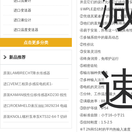
进口流量计
并且它们的设计允许它们在任何
①WPLE是经济线提供的福利的
进口变送器
②凭借其紧凑而*的设计，它是动
进口液位计
③他们的直角齿轮箱具有终身润
进口温度变送器
④易于安装，所有这一切都具有
①多轴系统中的最高动态
点击更多分类
②性价比
③安装灵活性
新品推荐
④终身润滑，免维护运行
⑤精密齿轮
⑥输出轴种类繁多
原装LAMBRECHT降水传感器
⑦多种输入法兰
00.14575.20气象仪
进口VEM三相异步感应电机IE1-
⑧电机的灵活性
①分钟。工作温度/最大。工作温度：
K21R80G4马达
原装KAMAN线性位移传感器KD230 线性
②满载效率：88-95
编码器
进口ROEMHELD液压油缸3829234 电磁
③防护等级：IP54
④标准齿隙：小于16-小于21
阀定位器
原装KNOLL螺杆泵单泵KTS32-64-T 切碎
⑤扭转刚度：1.5-2.5
排屑机
⑥T 2N和S1时的平均热输入速度：