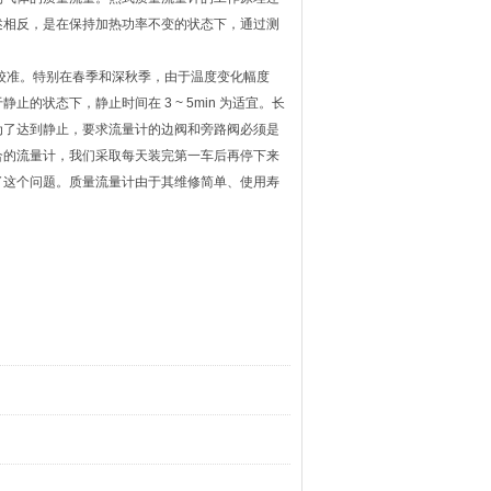
述相反，是在保持加热功率不变的状态下，通过测
零校准。特别在春季和深秋季，由于温度变化幅度
状态下，静止时间在 3 ~ 5min 为适宜。长
为了达到静止，要求流量计的边阀和旁路阀必须是
合的流量计，我们采取每天装完第一车后再停下来
了这个问题。质量流量计由于其维修简单、使用寿