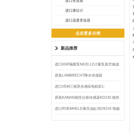
进口变送器
进口液位计
进口温度变送器
点击更多分类
新品推荐
进口KNF隔膜泵N630.12计量泵真空抽滤
泵价格
原装LAMBRECHT降水传感器
00.14575.20气象仪
进口VEM三相异步感应电机IE1-
K21R80G4马达
原装KAMAN线性位移传感器KD230 线性
编码器
进口ROEMHELD液压油缸3829234 电磁
阀定位器