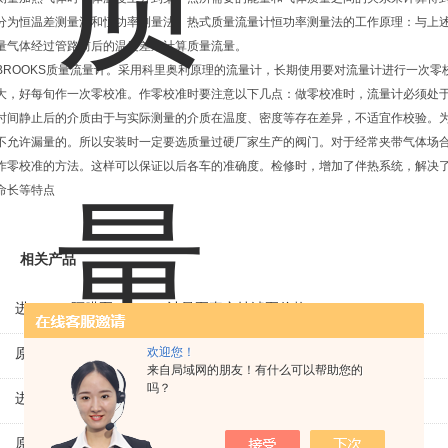
分为恒温差测量法和恒功率测量法。热式质量流量计恒功率测量法的工作原理：与上
量气体经过管路前后的温度差来计算质量流量。
BROOKS质量流量计。采用科里奥利原理的流量计，长期使用要对流量计进行一次
大，好每旬作一次零校准。作零校准时要注意以下几点：做零校准时，流量计必须处于静止的
时间静止后的介质由于与实际测量的介质在温度、密度等存在差异，不适宜作校验。
不允许漏量的。所以安装时一定要选质量过硬厂家生产的阀门。对于经常夹带气体场
作零校准的方法。这样可以保证以后各车的准确度。检修时，增加了伴热系统，解决
命长等特点
相关产品
进口KNF隔膜泵N630.12计量泵真空抽滤泵价格
原装LAMBRECHT降水传感器00.14575.20气象仪
欢迎您！
来自局域网的朋友！有什么可以帮助您的
吗？
进口VEM三相异步感应电机IE1-K21R80G4马达
原装KAMAN线性位移传感器KD230 线性编码器