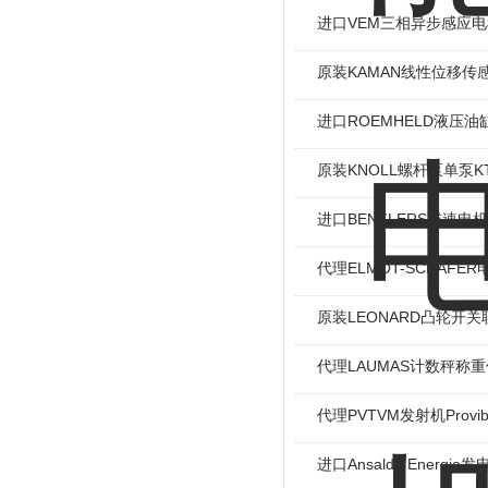
进口VEM三相异步感应电机I
原装KAMAN线性位移传感
进口ROEMHELD液压油缸
原装KNOLL螺杆泵单泵KT
进口BENZLERS减速电机J
代理ELMOT-SCHAF
原装LEONARD凸轮开关
代理LAUMAS计数秤称
代理PVTVM发射机Provi
进口Ansaldo Energ