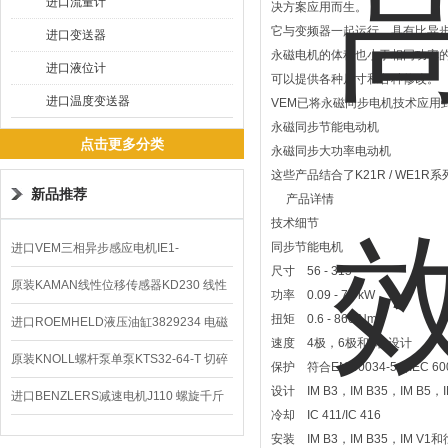
进口流量计
决方案应用而生。
它与变频器一起运行，具有比异步
进口变送器
永磁电机的体积也小于相同功率
进口液位计
可以提供各种尺寸和各种修改。
进口温度变送器
VEM已将永磁同步电机技术应用
永磁同步节能电动机
点击更多分类
永磁同步大功率电动机
这些产品结合了K21R / WE1
新品推荐
产品详情
技术细节
同步节能电机
进口VEM三相异步感应电机IE1-
尺寸 56 - 315
K21R80G4马达
原装KAMAN线性位移传感器KD230 线性
功率 0.09 - 75 kW
扭矩 0.6 - 860 Nm
编码器
进口ROEMHELD液压油缸3829234 电磁
速度 4极，6极和8极设计
阀定位器
原装KNOLL螺杆泵单泵KTS32-64-T 切碎
保护 符合EN 60034-5（IEC 600
设计 IM B3，IM B35，IM B5，
排屑机
进口BENZLERS减速电机J110 螺旋千斤
冷却 IC 411/IC 416
顶BD-58
安装 IM B3，IM B35，IM V1