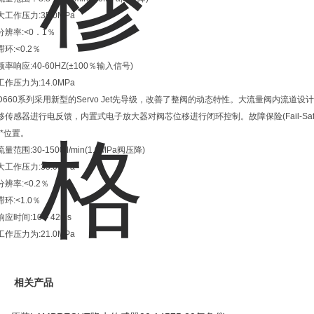
大工作压力:35.0MPa
分辨率:<0．1％
滞环:<0.2％
频率响应:40-60HZ(±100％输入信号)
工作压力为:14.0MPa
D660系列采用新型的Servo Jet先导级，改善了整阀的动态特性。大流量阀内流
移传感器进行电反馈，内置式电子放大器对阀芯位移进行闭环控制。故障保险(Fail-S
**位置。
流量范围:30-1500 l/min(1.0MPa阀压降)
大工作压力:35.0MPa
分辨率:<0.2％
滞环:<1.0％
响应时间:10－42ms
工作压力为:21.0MPa
相关产品