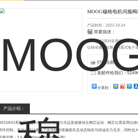
MOOG穆格电机伺服阀D
产品时间：2022-10-24
简要描述：
D633/643系列采用超大驱
位移传感器检测，内置式电子
打印当前页
发邮件给我们：524967
分享到：
产品介绍：
D633/643系列采用超大驱动力的线性力马达直接驱动主阀芯运动，阀芯位置采用
闭环控制。直动式设计避免了先导级的泄漏损失且动态响应与供油压力无关，同时也
流量范围：3.8-100 l/min(7.0MPa阀压降)