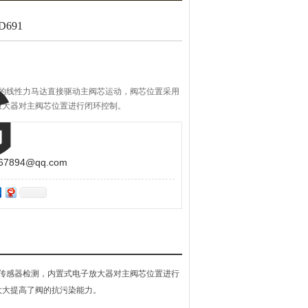
691
动力的线性力马达直接驱动主阀芯运动，阀芯位置采用
放大器对主阀芯位置进行闭环控制。
894@qq.com
位移传感器检测，内置式电子放大器对主阀芯位置进行
大大提高了阀的抗污染能力。