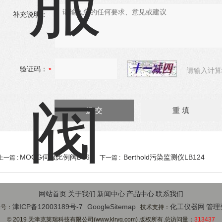
补充说明：
验证码：
请输入计算
MOOG伺服比例阀D661
Berthold污染监测仪LB124
上一篇 :
下一篇 :
网站首页
关于我们
新闻中心
产品中心
联系我们
津ICP备12003189号-7
GoogleSitemap
化工仪器网
管理
案号：
技术支持：
© 2019 天津克莱瑞科技有限公司(www.klryq.com) 版权所有 总访问量：
313437