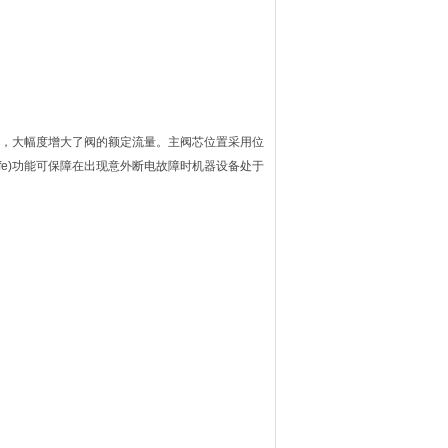
道设计，大幅度增大了阀的额定流量。主阀芯位置采用位
afe)功能可保障在出现意外断电故障时机器设备处于