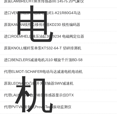
原装LAMBRECHT降水传感器00.14575.20气象仪
进口VEM三相异步感应电机IE1-K21R80G4马达
原装KAMAN线性位移传感器KD230 线性编码器
进口ROEMHELD液压油缸3829234 电磁阀定位器
原装KNOLL螺杆泵单泵KTS32-64-T 切碎排屑机
进口BENZLERS减速电机J110 螺旋千斤顶BD-58
代理ELMOT-SCHAFER电动马达减速电机电动机
原装LEONARD凸轮开关联轴器‌SWV减速机
代理LAUMAS计数秤称重传感器显示仪DTX
代理PVTVM发射机ProvibTech振动监测仪