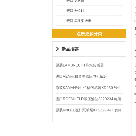
进口变送器
进口液位计
进口温度变送器
点击更多分类
新品推荐
原装LAMBRECHT降水传感器
00.14575.20气象仪
进口VEM三相异步感应电机IE1-
K21R80G4马达
原装KAMAN线性位移传感器KD230 线性
编码器
进口ROEMHELD液压油缸3829234 电磁
阀定位器
原装KNOLL螺杆泵单泵KTS32-64-T 切碎
排屑机