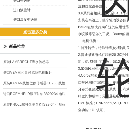
进口变送器
源和优化设备效率。
进口液位计
3.K系列变频减速电机是Baue
进口温度变送器
安装在马达上，整个驱动设备的
Bauer在钢铁行为广泛的应用
点击更多分类
水喷溅等恶劣的工况。Bauer
电机优势：
新品推荐
1.特殊转子，特殊绕组,使堵转时
2.普通减速电机在堵转20-3
组，使堵转时间更长，如12极电机
原装LAMBRECHT降水传感器
3.加强风扇和风扇罩 风扇采用钢
00.14575.20气象仪
进口VEM三相异步感应电机IE1-
4.Coro2的表面喷涂：使其在
自带风扇的辊道电机：单位面积
K21R80G4马达
原装KAMAN线性位移传感器KD230 线性
分布式变频减速电机系统：分布
编码器
进口ROEMHELD液压油缸3829234 电磁
约空间和成本；无需屏蔽电机电缆；确
EMC标准；CANopen,AS-i,PR
阀定位器
原装KNOLL螺杆泵单泵KTS32-64-T 切碎
全功能；UL认证。
排屑机