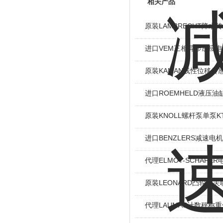
相关产品
原装LAMBRECHT降水传感
进口VEM三相异步感应电机I
原装KAMAN线性位移传感
进口ROEMHELD液压油缸
原装KNOLL螺杆泵单泵KT
进口BENZLERS减速电机J
代理ELMOT-SCHAF
原装LEONARD凸轮开关
代理LAUMAS计数秤称