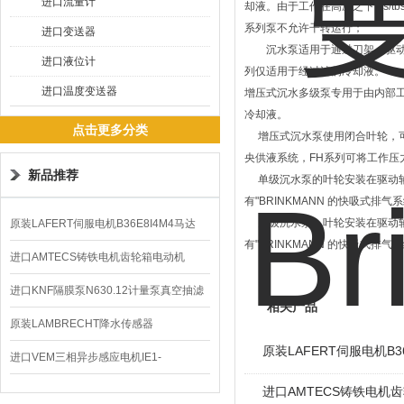
进口流量计
却液。由于工作在高压之下,bs
系列泵不允许干转运行；
进口变送器
沉水泵适用于通过刀架、驱动轴或
进口液位计
列仅适用于经过滤的冷却液。
进口温度变送器
增压式沉水多级泵专用于由内部工
冷却液。
点击更多分类
增压式沉水泵使用闭合叶轮，可
央供液系统，FH系列可将工作压力
新品推荐
单级沉水泵的叶轮安装在驱动轴
有"BRINKMANN 的快吸式排气系
多级沉水泵，叶轮安装在驱动轴
原装LAFERT伺服电机B36E8I4M4马达
有"BRINKMANN 的快吸式排气系
B5602价格
进口AMTECS铸铁电机齿轮箱电动机
AMAS
进口KNF隔膜泵N630.12计量泵真空抽滤
相关产品
泵价格
原装LAMBRECHT降水传感器
原装LAFERT伺服电机B36
00.14575.20气象仪
进口VEM三相异步感应电机IE1-
K21R80G4马达
进口AMTECS铸铁电机齿