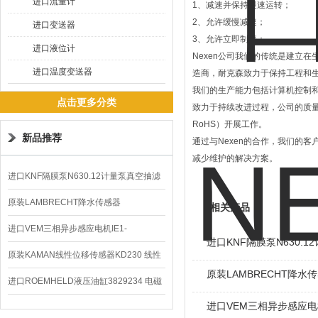
进口流量计
1、减速并保持慢速运转；
2、允许缓慢减速；
进口变送器
3、允许立即制停；
进口液位计
Nexen公司我们的传统是建立
进口温度变送器
造商，耐克森致力于保持工程和
我们的生产能力包括计算机控制和
点击更多分类
致力于持续改进过程，公司的质量管理
RoHS）开展工作。
新品推荐
通过与Nexen的合作，我们的
减少维护的解决方案。
进口KNF隔膜泵N630.12计量泵真空抽滤
泵价格
原装LAMBRECHT降水传感器
相关产品
00.14575.20气象仪
进口VEM三相异步感应电机IE1-
进口KNF隔膜泵N630.
K21R80G4马达
原装KAMAN线性位移传感器KD230 线性
原装LAMBRECHT降水传感
编码器
进口ROEMHELD液压油缸3829234 电磁
进口VEM三相异步感应电机I
阀定位器