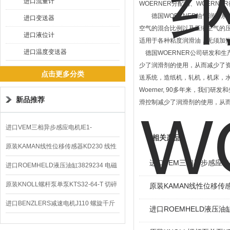
进口流量计
WOERNER分配阀、WOERNE
德国WOERNER油气润滑系
进口变送器
空气的混合比例以及压缩空气的
进口液位计
适用于各种粘度润滑油，无须加热
进口温度变送器
德国WOERNER公司研发和生
少了润滑剂的使用，从而减少了
点击更多分类
送系统，造纸机，轧机，机床，
Woerner, 90多年来，我
新品推荐
滑控制减少了润滑剂的使用，从
进口VEM三相异步感应电机IE1-
相关产品
K21R80G4马达
原装KAMAN线性位移传感器KD230 线性
进口VEM三相异步感应电机I
编码器
进口ROEMHELD液压油缸3829234 电磁
阀定位器
原装KNOLL螺杆泵单泵KTS32-64-T 切碎
原装KAMAN线性位移传感
排屑机
进口BENZLERS减速电机J110 螺旋千斤
进口ROEMHELD液压油缸
顶BD-58