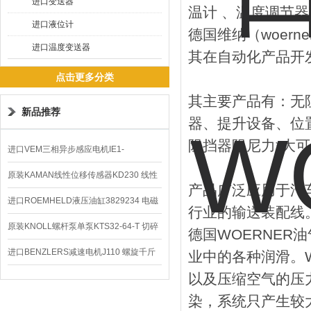
进口变送器
温计 、温度调节器
进口液位计
德国维纳（woern
进口温度变送器
其在自动化产品开
点击更多分类
其主要产品有：无
新品推荐
器、提升设备、位
阻挡器阻尼力*大可达
进口VEM三相异步感应电机IE1-
K21R80G4马达
原装KAMAN线性位移传感器KD230 线性
产品广泛应用于汽
编码器
进口ROEMHELD液压油缸3829234 电磁
行业的输送装配线
阀定位器
原装KNOLL螺杆泵单泵KTS32-64-T 切碎
德国WOERNE
排屑机
进口BENZLERS减速电机J110 螺旋千斤
业中的各种润滑。
以及压缩空气的压
顶BD-58
染，系统只产生较