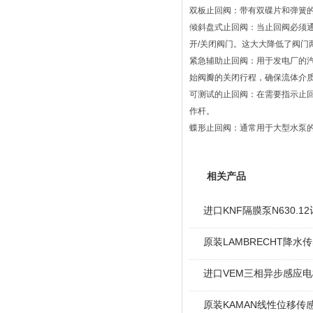
双板止回阀：带有双碟片和弹簧
倾斜盘式止回阀：当止回阀必须
开/关闭阀门。这大大降低了阀门
紧急辅助止回阀：用于发电厂的
始阀瓣的关闭行程，确保流体介
可测试的止回阀：在需要指示止
作杆。
蝶形止回阀：通常用于大型水泵
相关产品
进口KNF隔膜泵N630.
原装LAMBRECHT降水传感
进口VEM三相异步感应电机I
原装KAMAN线性位移传感