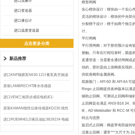
进口流量计
楔形闸阀
实心楔块设计：楔块由一个实心
进口变送器
灵活的楔块设计：楔块的中央部
进口液位计
分裂楔子设计：楔子由两个独立
进口温度变送器
计。
平行闸阀
点击更多分类
平行滑闸阀：对于那些预计会有较
接触。只有在行程结束时，圆盘
新品推荐
直通管道：当需要全通径闸阀或必须
动的，密封是由上游阀座实现的
供软座阀和金属座阀。
进口KNF隔膜泵N630.12计量泵真空抽滤
双膨胀门：API 6D 和 API 
泵价格
原装LAMBRECHT降水传感器
Ringo 止回阀提供各种版本以
辅助止回阀、可测试止回阀和倾
00.14575.20气象仪
进口VEM三相异步感应电机IE1-
止回阀旨在满足 ANSI B16.34、BS-
K21R80G4马达
原装KAMAN线性位移传感器KD230 线性
III，AD-Mekblatter 和 
特点与优势
编码器
进口ROEMHELD液压油缸3829234 电磁
旋启式止回阀：阀盘带有防旋转销。也
阀定位器
活塞止回阀：通常***大尺寸为 2