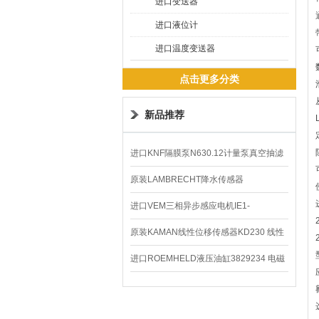
进口变送器
进口液位计
进口温度变送器
点击更多分类
新品推荐
进口KNF隔膜泵N630.12计量泵真空抽滤
泵价格
原装LAMBRECHT降水传感器
00.14575.20气象仪
进口VEM三相异步感应电机IE1-
K21R80G4马达
原装KAMAN线性位移传感器KD230 线性
编码器
进口ROEMHELD液压油缸3829234 电磁
阀定位器