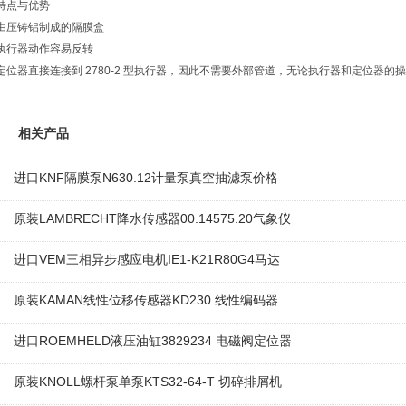
特点与优势
由压铸铝制成的隔膜盒
执行器动作容易反转
定位器直接连接到 2780-2 型执行器，因此不需要外部管道，无论执行器和定位器的
相关产品
进口KNF隔膜泵N630.12计量泵真空抽滤泵价格
原装LAMBRECHT降水传感器00.14575.20气象仪
进口VEM三相异步感应电机IE1-K21R80G4马达
原装KAMAN线性位移传感器KD230 线性编码器
进口ROEMHELD液压油缸3829234 电磁阀定位器
原装KNOLL螺杆泵单泵KTS32-64-T 切碎排屑机