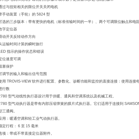
通过与扭矩相关的限位开关关闭电机
带手动装置（手轮）的 5824 型
可选的三步版本：带有更快的电机（标准传输时间的一半）、两个可调限位触点和电
数字定位器
滑动开关反转动作方向
从运输时间计算的瞬时旅行
LED 指示的操作状态和错误
定位速度可调
阻塞保护
可调节的输入和输出信号范围
使用 TROVIS-VIEW 软件进行配置、参数化、诊断功能和监控的直接连接：使用连
进行数
2780 型气动线性执行器设计用于供暖、通风和空调系统以及机械工程。
2780 型气动执行器是带有内部压缩弹簧的膜片式执行器。它们适用于连接到 SAMSON 3213
型三通阀。
应用：暖通空调和轻工业气动执行器。
额定行程： 6 至 15 毫米
选项：带或不带直接定位器附件。