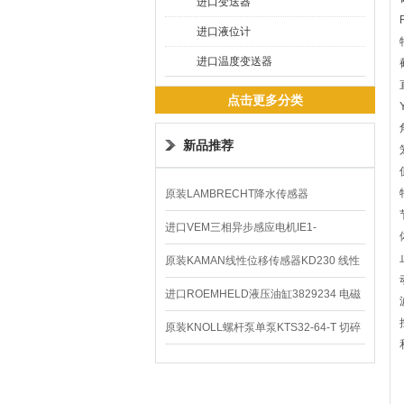
进口变送器
进口液位计
进口温度变送器
点击更多分类
新品推荐
原装LAMBRECHT降水传感器
00.14575.20气象仪
进口VEM三相异步感应电机IE1-
K21R80G4马达
原装KAMAN线性位移传感器KD230 线性
编码器
进口ROEMHELD液压油缸3829234 电磁
阀定位器
原装KNOLL螺杆泵单泵KTS32-64-T 切碎
排屑机