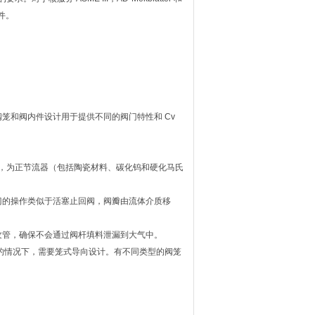
件。
笼和阀内件设计用于提供不同的阀门特性和 Cv
设计，为正节流器（包括陶瓷材料、碳化钨和硬化马氏
门的操作类似于活塞止回阀，阀瓣由流体介质移
纹管，确保不会通过阀杆填料泄漏到大气中。
服务的情况下，需要笼式导向设计。有不同类型的阀笼