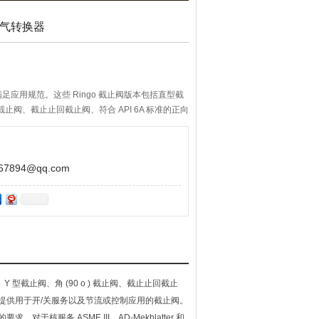
电气转换器
满足应用规范。这些 Ringo 截止阀版本包括直型截
) 截止阀、截止止回截止阀、符合 API 6A 标准的正向
阀。
894@qq.com
 型截止阀、角 (90 o ) 截止阀、截止止回截止
以提供用于开/关服务以及节流或控制应用的截止阀。
 的要求。对于核服务 ASME III，AD-Mekblatter 和