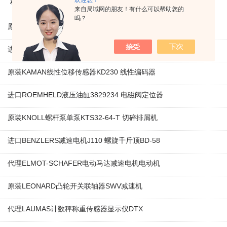
欢迎您！
相关产品
来自局域网的朋友！有什么可以帮助您的
吗？
原装LAMBRECHT降水传感器00.14575.20气象仪
进口VEM三相异步感应电机IE1-K21R80G4马达
原装KAMAN线性位移传感器KD230 线性编码器
进口ROEMHELD液压油缸3829234 电磁阀定位器
原装KNOLL螺杆泵单泵KTS32-64-T 切碎排屑机
进口BENZLERS减速电机J110 螺旋千斤顶BD-58
代理ELMOT-SCHAFER电动马达减速电机电动机
原装LEONARD凸轮开关联轴器‌SWV减速机
代理LAUMAS计数秤称重传感器显示仪DTX