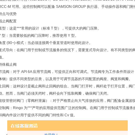
RCC-M 可用。这些控制阀可以配备 SAMSON GROUP 执行器、手动操作器和阀门附
特点与优势
截止阀配置
直型：这是***常用的设计（标准 T 型），可提供大的阀门压降。
Y 型：当需要较低的阀门压降时，推荐使用 Y 型。
角度 (90¬)-模式：当必须连接两个垂直管道时使用此设计。
笼式导向：在阀门用于控制或节流服务的情况下，需要笼式导向设计。有不同类型的阀
值。
特殊截止阀
节流阀：对于 API 6A 应用节流阀，可提供正向和可调式。节流阀专为工作条件而
体钢）提供不同类型的豆类，以及用于可调节流器的不同配置的阀座、阀笼和阀瓣。
止回阀：这种设计是截止阀和止回阀的组合。当阀门打开时，阀杆处于打开位置，阀
动。然而，当阀门必须关闭时，阀杆会向下抵靠阀瓣，确保阀门关闭。
波纹管密封阀门（零阀杆泄漏）：对于严格禁止向大气排放的应用，阀门配备金属波
控制阀：Ringo 为***严苛的应用提供范围广泛的控制阀。在阀门用于控制或节流
和阀内件设计用于提供不同的阀门特性和 Cv 值。