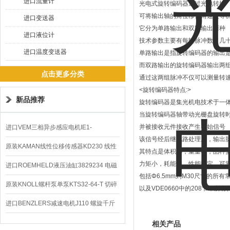
进口流量计
光电式旋转编码器通过光电转换
可将输出轴的角位移、角速度等机
进口变送器
它分为单路输出和双路输出两种
进口液位计
技术参数主要有每转脉冲数（几
进口温度变送器
单路输出是指旋转编码器的输出
而双路输出的旋转编码器输出两组A
点击更多分类
通过这两组脉冲不仅可以测量转
<旋转编码器特点:>
新品推荐
旋转编码器是集光机电技术于一
当旋转编码器轴带动光栅盘旋转
并被接收元件接收产生初始信号
进口VEM三相异步感应电机IE1-
该信号经后继电路处理后，输出
K21R80G4马达
原装KAMAN线性位移传感器KD230 线性
其特点是体积小，重量轻，品种
力矩小，耗能低，性能稳定，可
编码器
进口ROEMHELD液压油缸3829234 电磁
包括Φ6.5mm到M30尺寸的所有常用的
阀定位器
原装KNOLL螺杆泵单泵KTS32-64-T 切碎
以及VDE0660中的208节，
排屑机
进口BENZLERS减速电机J110 螺旋千斤
顶BD-58
相关产品