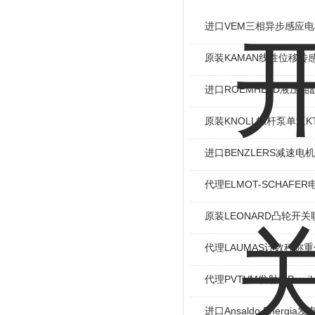
进口VEM三相异步感应电机I
原装KAMAN线性位移传感
进口ROEMHELD液压油缸
原装KNOLL螺杆泵单泵KT
进口BENZLERS减速电机J
代理ELMOT-SCHAF
原装LEONARD凸轮开关
代理LAUMAS计数秤称
代理PVTVM发射机Provi
进口Ansaldo Energ