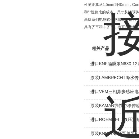
检测距离从1.5mm到40mm，Co
和**性价比的成本，尺寸从M8到M
基础系列电感式传感器非常适合
具有齐平和非齐平，有直接出线
相关产品
进口KNF隔膜泵N630.
原装LAMBRECHT降水传感
进口VEM三相异步感应电机I
原装KAMAN线性位移传感
进口ROEMHELD液压油缸
原装KNOLL螺杆泵单泵KT