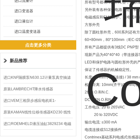
进口流量计
所有型号都有NO和NC型，有标
另外装有各种保护电路：短路和过
进口变送器
电磁感应和EMC保护、通电延时
进口液位计
方形外壳
进口温度变送器
除了圆柱形外壳，600系列还有方形外
60×80mm，80*100mm（I
点击更多分类
所有产品都提供有3线DC PNP型
现新产品为40*40*40（带连接器
新品推荐
LED和保护电路与圆柱形外壳的
保证了传感器的机械稳定性。
长度: 25 mm (电缆连接) / 38 m
进口KNF隔膜泵N630.12计量泵真空抽滤
检测距离: 10mm(齐平)/15mm(非
泵价格
原装LAMBRECHT降水传感器
2线N.O.和N.C.
DC 2线N.O.和N.C.
00.14575.20气象仪
进口VEM三相异步感应电机IE1-
工作电压: 20 to 265VAC
K21R80G4马达
原装KAMAN线性位移传感器KD230 线性
20 to 320VDC
输出电流: ≤300 mA
编码器
进口ROEMHELD液压油缸3829234 电磁
电缆连接或S12接插件
阀定位器
Contrinex基础系列电感式传