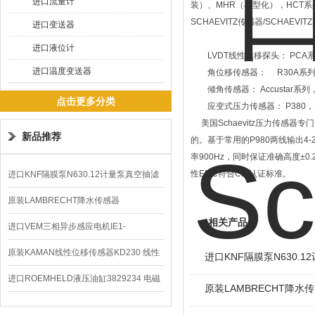
进口流量计
装）、MHR（小型化），HCT
SCHAEVITZ传感器/SCHAEVI
进口变送器
进口液位计
LVDT线性位移探头： PCA系列
进口温度变送器
角位移传感器： R30A系列，
倾角传感器： Accustar系列，A
点击更多分类
应变式压力传感器： P380，P700/
美国Schaevitz压力传感器
新品推荐
的。基于常用的P980两线输出4
率900Hz，同时保证准确高度±
性EMC符合CE 认证标准。
进口KNF隔膜泵N630.12计量泵真空抽滤
泵价格
原装LAMBRECHT降水传感器
相关产品
00.14575.20气象仪
进口VEM三相异步感应电机IE1-
K21R80G4马达
原装KAMAN线性位移传感器KD230 线性
进口KNF隔膜泵N630.
编码器
进口ROEMHELD液压油缸3829234 电磁
原装LAMBRECHT降水传感
阀定位器