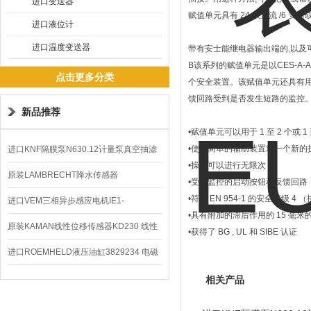
进口变送器
赋值单元具有 24 伏直流 /6 
进口液位计
进口温度变送器
带有安士能继电器输出端的,以及可选
B该系列的赋值单元是以CES-A-AB
点击更多分类
个安全装置。该赋值单元还具有
馈回路受到是否发生短路的监控
新品推荐
•
赋值单元可以用于 1 至 2 个或 1
•
使用简单的辅助装置对一个新的
进口KNF隔膜泵N630.12计量泵真空抽滤
•
操作可以进行无限次
泵价格
原装LAMBRECHT降水传感器
•
受到监控的启动按钮和反馈回路
•
符合 EN 954-1 的安全等级 4 （
00.14575.20气象仪
进口VEM三相异步感应电机IE1-
•
具有附加的滞后作用的 15 毫
K21R80G4马达
原装KAMAN线性位移传感器KD230 线性
•
获得了 BG , UL 和 SIBE 认证
编码器
进口ROEMHELD液压油缸3829234 电磁
阀定位器
相关产品