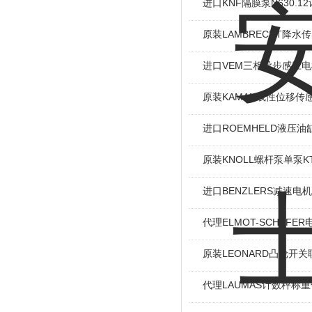
进口KNF隔膜泵N630.
原装LAMBRECHT降水传感
进口VEM三相异步感应电机I
原装KAMAN线性位移传感
进口ROEMHELD液压油缸
原装KNOLL螺杆泵单泵KT
进口BENZLERS减速电机J
代理ELMOT-SCHAF
原装LEONARD凸轮开关
代理LAUMAS计数秤称