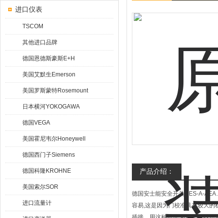
进口仪表
TSCOM
其他进口品牌
德国恩德斯豪斯E+H
美国艾默生Emerson
美国罗斯蒙特Rosemount
日本横河YOKOGAWA
德国VEGA
美国霍尼韦尔Honeywell
德国西门子Siemens
德国科隆KROHNE
产品介绍：
美国索尔SOR
德国安士能安全开关CES-A-A
进口流量计
容易,这是因为门校准具有较大的
插接。用这种方法,可以把接线错误