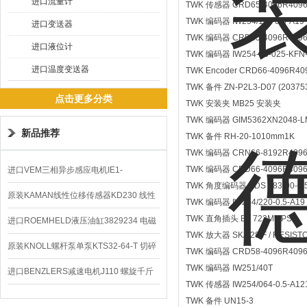
进口流量计
TWK 传感器 CRD65-4096R4096
TWK 编码器 IW254/115-0.5-A19
进口变送器
TWK 编码器 CRD65-4096R4096
进口液位计
TWK 编码器 IW254-40-025-KFN
进口温度变送器
TWK Encoder CRD66-4096R40
TWK 备件 ZN-P2L3-D07 (20375
点击更多分类
TWK 安装夹 MB25 安装夹
TWK 编码器 GIM5362XN2048-L
新品推荐
TWK 备件 RH-20-1010mm1K
TWK 编码器 CRN66-8192R4096
TWK 编码器 CRD66-4096R4096
进口VEM三相异步感应电机IE1-
TWK 角度编码器 KDS 583-90-0.5
K21R80G4马达
原装KAMAN线性位移传感器KD230 线性
TWK 编码器 IW254/220-0.5-A19
TWK 直角插头 B1 723M 3PS
编码器
进口ROEMHELD液压油缸3829234 电磁
TWK 放大器 SKA 28 F / RESIST
阀定位器
原装KNOLL螺杆泵单泵KTS32-64-T 切碎
TWK 编码器 CRD58-4096R4096
TWK 编码器 IW251/40T
排屑机
进口BENZLERS减速电机J110 螺旋千斤
TWK 传感器 IW254/064-0.5-A12
顶BD-58
TWK 备件 UN15-3