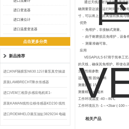
进口流量计
通过天线发射并接收能量很低的极
确测量雷达波的运行时间并通过
进口变送器
寸，可以将上空距离值转换成与
进口液位计
优势
进口温度变送器
- 免维护，非接触式测量。
- 由于耐磨损且免维护，设备
点击更多分类
- 测量准确可靠。
应用
新品推荐
VEGAPULS 67用于简单
的天线，确保其免维护。即使在
主要性能参数
进口KNF隔膜泵N630.12计量泵真空抽滤
适用范围 固体散料
泵价格
原装LAMBRECHT降水传感器
测量距离 15米
测量精度 ±2毫米
00.14575.20气象仪
进口VEM三相异步感应电机IE1-
工作环境温度 -40～80℃
K21R80G4马达
原装KAMAN线性位移传感器KD230 线性
工作环境压力 -1～+2bar (-100～+
编码器
进口ROEMHELD液压油缸3829234 电磁
相关产品
阀定位器