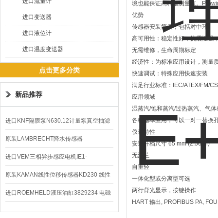
进口流量计
境也能保证高精福测量值。Prow
优势
进口变送器
传感器安装简便，包括对中环
进口液位计
高可用性：稳定性好，抗震性强
进口温度变送器
无需维修，生命周期标定
经济性：为标准应用设计，测量
点击更多分类
快速调试：特殊应用快速安装
满足行业标准：IEC/ATEX/FM/CSA/
新品推荐
应用领域
湿蒸汽/饱和蒸汽/过热蒸汽、气
各种基本应用，可以一对一替换
进口KNF隔膜泵N630.12计量泵真空抽滤
仪表特性
泵价格
原装LAMBRECHT降水传感器
安装开档尺寸 65 mm (2.56 in)
无法兰
00.14575.20气象仪
进口VEM三相异步感应电机IE1-
自重轻
K21R80G4马达
原装KAMAN线性位移传感器KD230 线性
一体化型或分离型可选
两行背光显示，按键操作
编码器
进口ROEMHELD液压油缸3829234 电磁
HART 输出, PROFIBUS PA, FOUN
阀定位器