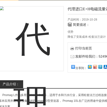
代理进口E+H电磁流量
产品时间：2019-10-28
简要描述：
优势
降低了安装成本-松套法兰设计，安
节能型流量测量-横截面与管道
免维护 - 无可动部件
打印当前页
发邮件给我们：524967
分享到：
产品介绍：
Promag L作为多用途的标准传感器，适用于水和污水行业，采用松套法兰过程连
基本应用并能够直接集成的Promag 10型变送器， Promag 10L在广泛的用途
解决方案。