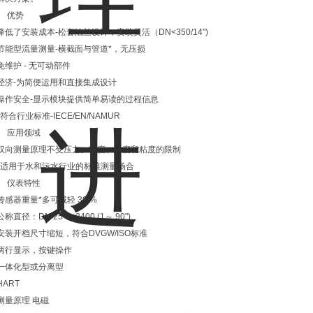
优势
降低了安装成本-松套法兰设计，安装灵活（DN<350/14")
节能型流量测量-横截面与管道*，无压损
免维护 - 无可动部件
经济-为简便运用和直接集成设计
操作安全-显示模块提供简单易读的过程信息
*符合行业标准-IECE/EN/NAMUR
应用领域
双向测量原理不受压力、密度、温度和粘度的限制
*适用于水和污水行业的标准测量场合
仪表特性
传感器重量*多可减轻 30 %
公称直径：DN 25 ～ 2400 (1～ 90")
安装开档尺寸缩短，符合DVGW/ISO标准
两行显示，按键操作
一体化型或分离型
HART
测量原理 电磁