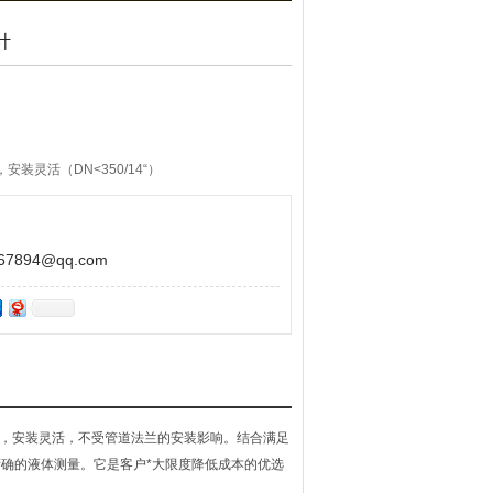
计
装灵活（DN<350/14“）
*，无压损
894@qq.com
接，安装灵活，不受管道法兰的安装影响。结合满足
中提供精确的液体测量。它是客户*大限度降低成本的优选