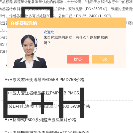
产品标题 该流量计配备重量优化的传感器，十分经济。*适用于水和污水行业中的标
传感器特点 降低了安装成本-松套法兰设计，安装灵活（DN<350/14")。节能的
部件。传感器重量*多可以减轻30 %。公称口径：DN 25...2400 (1...90")。
变送器特点 使用经济：适用于简单应用，直接集成。操作安全：显示模块提供简单易
IEC/EN/NAMUR。两行显示，按键操作。提供一体式或分体式仪表。
欢迎您！
公称口径范围 松套法兰；松套法兰，成型钢板：DN 25...300 (1...12")
来自局域网的朋友！有什么可以帮助您的
吗？
固定法兰：DN 350...2400 (14...90")
接液部件材质 内衬：聚酰胺、硬橡胶
相关产品
E+H原装差压变送器PMD55B PMD75B价格
E+H压力变送器绝压表压PMP51B PMC51
原装E+H电池供电电磁流量计W800 5W8C价格
E+H捆绑式P500系列超声波流量计价格