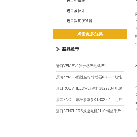
进口变送器
进口液位计
进口温度变送器
点击更多分类
新品推荐
进口VEM三相异步感应电机IE1-
K21R80G4马达
原装KAMAN线性位移传感器KD230 线性
编码器
进口ROEMHELD液压油缸3829234 电磁
阀定位器
原装KNOLL螺杆泵单泵KTS32-64-T 切碎
排屑机
进口BENZLERS减速电机J110 螺旋千斤
顶BD-58