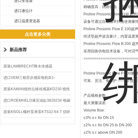
进口变送器
精确度高，回路供电，具有创新
进口液位计
Proline Prosonic Flow 91W
进口温度变送器
设备可通过自动频率扫描使测量
Proline Prosonic Flow E 1
点击更多分类
经济型超声波流量计，内置温度
Proline Prosonic Flow B 20
新品推荐
采用回路供电技术设备，可对沼
=========================
原装LAMBRECHT降水传感器
Proline Prosonic Flow P 
00.14575.20气象仪
进口VEM三相异步感应电机IE1-
可靠、灵活、免维护 —— 非侵
K21R80G4马达
原装KAMAN线性位移传感器KD230 线性
产品规格参数
编码器
进口ROEMHELD液压油缸3829234 电磁
最大测量误差
Volume flow:
阀定位器
原装KNOLL螺杆泵单泵KTS32-64-T 切碎
±3% o.r. for DN 15
排屑机
±2% o.r. for DN 25 to DN 200
±2% o.r. above DN 200