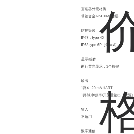
变送器外壳材质
带铝合金AlSi10Mg涂层
防护等级
IP67，type 4X
IP68 type 6P（分体式）
显示/操作
两行背光显示，3个按键
输出
1路4...20 mA HART
1路脉冲/频率/开关量输出（无源
输入
不适用
数字通信