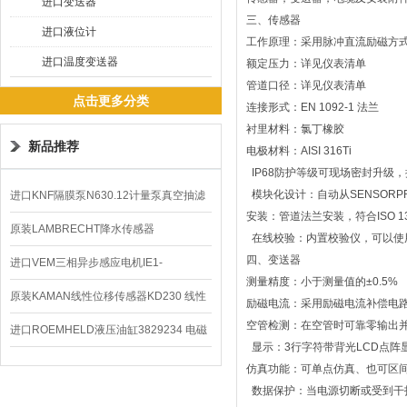
进口变送器
三、传感器
进口液位计
工作原理：采用脉冲直流励磁方
进口温度变送器
额定压力：详见仪表清单
管道口径：详见仪表清单
点击更多分类
连接形式：EN 1092-1 法兰
衬里材料：氯丁橡胶
新品推荐
电极材料：AISI 316Ti
IP68防护等级可现场密封升级
模块化设计：自动从SENSORP
进口KNF隔膜泵N630.12计量泵真空抽滤
安装：管道法兰安装，符合ISO 13
泵价格
原装LAMBRECHT降水传感器
在线校验：内置校验仪，可以使用
四、变送器
00.14575.20气象仪
进口VEM三相异步感应电机IE1-
测量精度：小于测量值的±0.5%
K21R80G4马达
原装KAMAN线性位移传感器KD230 线性
励磁电流：采用励磁电流补偿电
空管检测：在空管时可靠零输出
编码器
进口ROEMHELD液压油缸3829234 电磁
显示：3行字符带背光LCD点阵
阀定位器
仿真功能：可单点仿真、也可区
数据保护：当电源切断或受到干扰