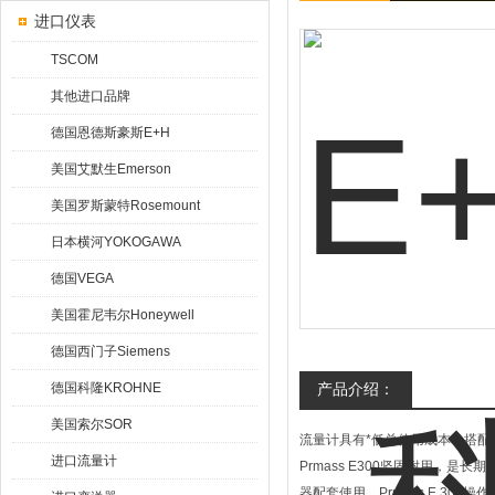
进口仪表
TSCOM
其他进口品牌
德国恩德斯豪斯E+H
美国艾默生Emerson
美国罗斯蒙特Rosemount
日本横河YOKOGAWA
德国VEGA
美国霍尼韦尔Honeywell
德国西门子Siemens
德国科隆KROHNE
产品介绍：
美国索尔SOR
流量计具有*低总使用成本，搭
进口流量计
Prmass E300坚固耐用
器配套使用，Prmass E 300