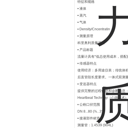
特征和规格
• 液体
• 蒸汽
• 气体
• Density/Cncentratin
• 测量原理
科里奥利质量流量
• 产品标题
流量计具有*低总使用成本，搭
• 传感器特点
使用经济：多用途仪表；传统体
后直管段长度要求。一体式双测量管传感
• 变送器特点
提供完整的过程信息和诊断信息：
Heartbeat Technlgy
• 公称口径范围
DN 8...80 (⅜...3")
• 接液部件材质
测量管：1.4539 (904L)