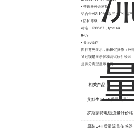
• 变送器外壳材质
铝合金AlSi10Mg涂层；卫生型
• 防护等级
标准：IP66/67，type 4X
IP69
• 显示/操作
四行背光显示，触摸键操作（外
通过现场显示屏和调试软件设置
提供分离型显示单元
相关产品
艾默生DN50质量流量计
罗斯蒙特电磁流量计价格
原装E+H质量流量传感器