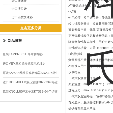
进口变送器
术)确保始终合规，保证过程安全
进口液位计
• 优势
进口温度变送器
使用经济：多用途仪表；传统体
较少过程测量点：多参数测量(流
点击更多分类
节省安装空间：无前/后直管段长
完整查看过程信息和诊断信息：
新品推荐
降低复杂性和多样性：用户自定义
自带验证功能：内置Heartbeat Te
• 应用领域
原装LAMBRECHT降水传感器
测量原理不受流体物理特性的影响
00.14575.20气象仪
进口VEM三相异步感应电机IE1-
在标准应用中进行液体和气体的
仪表特点
K21R80G4马达
原装KAMAN线性位移传感器KD230 线性
一体式双测量管传感器
编码器
进口ROEMHELD液压油缸3829234 电磁
介质温度：max. +150 °C (+302 °
过程压力：max. 100 bar (1450 p
阀定位器
原装KNOLL螺杆泵单泵KTS32-64-T 切碎
一体式双腔室外壳，*多带3路输入
排屑机
背光显示、触摸键控制和WLAN
提供分离型显示单元