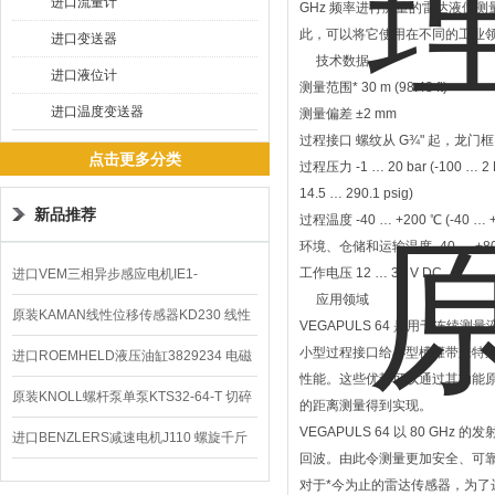
进口流量计
GHz 频率进行测量的雷达液位测
此，可以将它使用在不同的工业
进口变送器
技术数据
进口液位计
测量范围* 30 m (98.43 ft)
进口温度变送器
测量偏差 ±2 mm
过程接口 螺纹从 G¾" 起，龙门框，法
点击更多分类
过程压力 -1 … 20 bar (-100 … 2 
14.5 … 290.1 psig)
新品推荐
过程温度 -40 … +200 ℃ (-40 … +
环境、仓储和运输温度 -40 … +80 ℃ 
工作电压 12 … 35 V DC
进口VEM三相异步感应电机IE1-
应用领域
K21R80G4马达
原装KAMAN线性位移传感器KD230 线性
VEGAPULS 64 是用于连续
小型过程接口给小型槽罐带来特
编码器
进口ROEMHELD液压油缸3829234 电磁
性能。这些优势可以通过其功能
阀定位器
原装KNOLL螺杆泵单泵KTS32-64-T 切碎
的距离测量得到实现。
VEGAPULS 64 以 80 G
排屑机
进口BENZLERS减速电机J110 螺旋千斤
回波。由此令测量更加安全、可
顶BD-58
对于*今为止的雷达传感器，为了