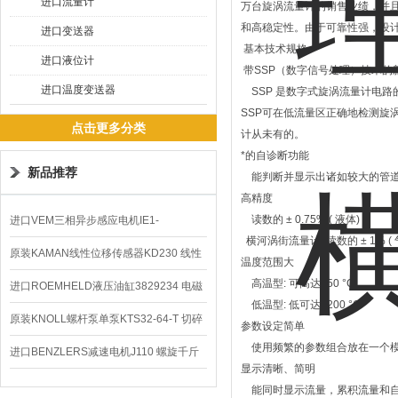
进口流量计
万台旋涡流量计的销售业绩，并
和高稳定性。由于可靠性强，设
进口变送器
基本技术规格
进口液位计
带SSP（数字信号处理）技术的
进口温度变送器
SSP 是数字式旋涡流量计电路
SSP可在低流量区正确地检测旋
点击更多分类
计从未有的。
*的自诊断功能
新品推荐
能判断并显示出诸如较大的管道
高精度
读数的 ± 0.75% ( 液体)
进口VEM三相异步感应电机IE1-
横河涡街流量计 读数的 ± 1% ( 气
K21R80G4马达
原装KAMAN线性位移传感器KD230 线性
温度范围大
高温型: 可高达450 °C
编码器
进口ROEMHELD液压油缸3829234 电磁
低温型: 低可达 -200 °C
阀定位器
原装KNOLL螺杆泵单泵KTS32-64-T 切碎
参数设定简单
使用频繁的参数组合放在一个模
排屑机
进口BENZLERS减速电机J110 螺旋千斤
显示清晰、简明
顶BD-58
能同时显示流量，累积流量和