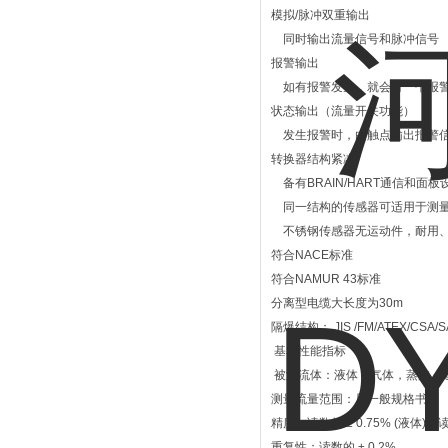
模拟/脉冲双重输出
同时输出流量信号和脉冲信号
报警输出
如有报警发生，就会有一个报
状态输出（流量开关功能）
发生报警时，由触点输出报警信
转换器结构紧凑
备有BRAIN/HART通信和面
同一结构的传感器可适用于测
不锈钢传感器无运动件，耐用
符合NACE标准
符合NAMUR 43标准
分离型电缆大长度为30m
隔爆结构： JIS /FM/ATEX/CSA
基本性能指标
被测流体：液体，气体，蒸汽（
测量流量范围：见一般规格书
精度：读数的 ± 0.75% (液体)、
重复性：读数的 ± 0.2%