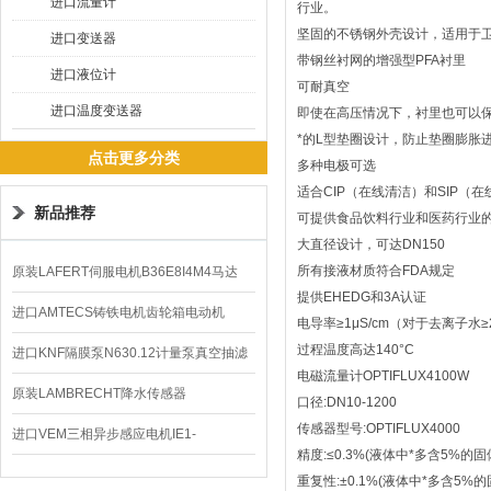
进口流量计
行业。
坚固的不锈钢外壳设计，适用于
进口变送器
带钢丝衬网的增强型PFA衬里
进口液位计
可耐真空
进口温度变送器
即使在高压情况下，衬里也可以
*的L型垫圈设计，防止垫圈膨胀
点击更多分类
多种电极可选
适合CIP（在线清洁）和SIP（
新品推荐
可提供食品饮料行业和医药行业
大直径设计，可达DN150
所有接液材质符合FDA规定
原装LAFERT伺服电机B36E8I4M4马达
提供EHEDG和3A认证
B5602价格
进口AMTECS铸铁电机齿轮箱电动机
电导率≥1μS/cm（对于去离子水≥20
过程温度高达140°C
AMAS
进口KNF隔膜泵N630.12计量泵真空抽滤
电磁流量计OPTIFLUX4100W
泵价格
原装LAMBRECHT降水传感器
口径:DN10-1200
传感器型号:OPTIFLUX4000
00.14575.20气象仪
进口VEM三相异步感应电机IE1-
精度:≤0.3%(液体中*多含5%的固
K21R80G4马达
重复性:±0.1%(液体中*多含5%