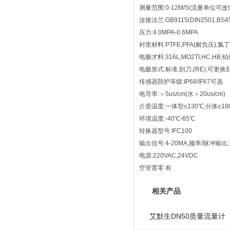
测量范围:0-12M/S(流量单位可改
连接法兰:GB9115(DIN2501,BS
压力:4.0MPA-0.6MPA
衬里材料:PTFE,PFA(耐负压),
电极才料:316L,MO2TI,HC,HB,铂依
电极形式:标准,刮刀,(RE),可更换刮
传感器防护等级:IP68/IF67可选
电导率:＞5us/cm(水＞20us/cm)
介质温度:一体型≤130℃,分体≤18
环境温度:-40℃-65℃
转换器型号:IFC100
输出信号:4-20MA,频率/脉冲输
电源:220VAC,24VDC
空管置零:有
相关产品
艾默生DN50质量流量计