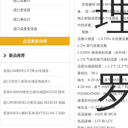
进口流量计
罗斯蒙特 8800 M*riab
进口变送器
备。 其一体化可拆卸温度传感器
独立校验或更换各个传感器。 此外
进口液位计
中的容量。
进口温度变送器
规格：
流量计精度：± 0.70% 水质量流
点击更多分类
± 2% 蒸汽质量流量
± 0.65% 液体体积流量（未补偿
新品推荐
± 1% 气体和蒸汽体积流量（未
温度传感器精度：± 1.2°C (2.2°F)
原装LAMBRECHT降水传感器
量程比：38:1
输出：4-20 mA，基于 HART® 5 
00.14575.20气象仪
进口VEM三相异步感应电机IE1-
4-20 mA，基于 HART® 5 或 
K21R80G4马达
原装KAMAN线性位移传感器KD230 线性
FOUNDATION；现场总线 IT
接液部件的材料：不锈钢 – 316 / 3
编码器
进口ROEMHELD液压油缸3829234 电磁
镍合金 – C-22 和 CW2M
阀定位器
原装KNOLL螺杆泵单泵KTS32-64-T 切碎
高温碳钢 – A105 和 WCB
低温碳钢 – LF2 和 LCC
排屑机