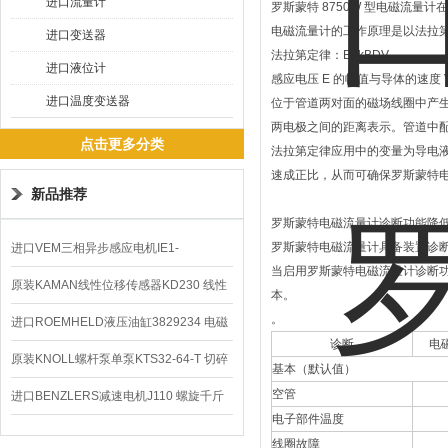
进口流量计
罗斯蒙特 8750W 型电磁流量
电磁流量计的工作原理是以法拉
进口变送器
法拉第定律：E=kBDV
进口液位计
感应电压 E 的幅值与导体的速度
进口温度变送器
位于管道两对面的磁场线圈中产生
两电极之间的距离表示。管道中配
点击更多分类
法拉第定律应用中的变量为导电液
速成正比，从而可确保罗斯蒙特
新品推荐
罗斯蒙特电磁流量计诊断功能降
罗斯蒙特电磁流量计具备装置诊
进口VEM三相异步感应电机IE1-
当启用罗斯蒙特电磁流量计诊断
K21R80G4马达
原装KAMAN线性位移传感器KD230 线性
本。
。
编码器
进口ROEMHELD液压油缸3829234 电磁
诊断
电
阀定位器
原装KNOLL螺杆泵单泵KTS32-64-T 切碎
基本（默认值）
空管
排屑机
进口BENZLERS减速电机J110 螺旋千斤
电子部件温度
顶BD-58
线圈故障