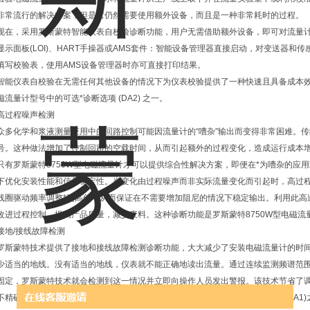
非常流行的解决方案，但是它仍然需要使用额外设备，而且是一种非常耗时的过程。
现在，采用罗斯蒙特智能仪表自校验诊断功能，用户无需借助额外设备，即可对流量
显示面板(LOI)、HART手操器或AMS套件：智能设备管理器直接启动，对变送器
填写校验表，使用AMS设备管理器时亦可直接打印结果。
智能仪表自校验在无需任何其他设备的情况下为仪表校验提供了一种快速且具备成本效
磁流量计型号中的可选*诊断选项 (DA2) 之一。
高过程噪声检测
众多化学和浆液测量应用中的回路控制可能因流量计的“嘈杂”输出而变得非常困难。
号。这种做法增加了控制回路的空载时间，从而引起额外的过程变化，造成运行成本
只有罗斯蒙特8750W型电磁流量计才可以提供综合性解决方案，即便在*为嘈杂的应
下优化安装性能和信号稳定性。当变化由过程噪声而非实际流量变化而引起时，高过
线圈驱动频率调整*更高值，从而保证在不需要增加阻尼的情况下稳定输出。利用此高
改进过程控制，提高产品质量，减少废料。这种诊断功能是罗斯蒙特8750W型电磁流量计
接地/接线故障检测
罗斯蒙特技术提供了接地和接线故障检测诊断功能，大大减少了安装电磁流量计的时间
少适当的地线。没有适当的地线，仪表就不能正确地读出流量。通过连续监测频谱范
固定，罗斯蒙特技术就会检测到这一情况并立即向操作人员发出警报。该技术节省了
不精确。这种诊断功能是罗斯蒙特8750W型电磁流量计型号中的可选*诊断选项(DA1)