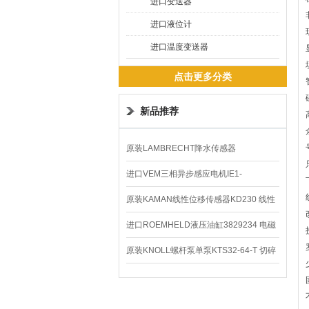
进口变送器
进口液位计
进口温度变送器
点击更多分类
新品推荐
原装LAMBRECHT降水传感器
00.14575.20气象仪
进口VEM三相异步感应电机IE1-
K21R80G4马达
原装KAMAN线性位移传感器KD230 线性
编码器
进口ROEMHELD液压油缸3829234 电磁
阀定位器
原装KNOLL螺杆泵单泵KTS32-64-T 切碎
排屑机