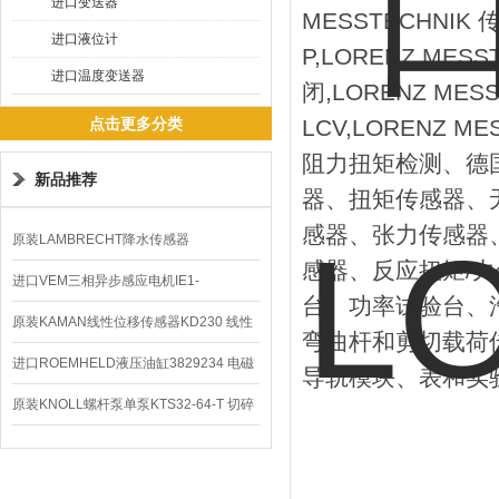
进口变送器
MESSTECHNIK 传
进口液位计
P,LORENZ MESS
进口温度变送器
闭,LORENZ MES
点击更多分类
LCV,LORENZ M
阻力扭矩检测、德国L
新品推荐
器、扭矩传感器、
感器、张力传感器
原装LAMBRECHT降水传感器
感器、反应扭矩/力
00.14575.20气象仪
进口VEM三相异步感应电机IE1-
台、功率试验台、
K21R80G4马达
原装KAMAN线性位移传感器KD230 线性
弯曲杆和剪切载荷
编码器
进口ROEMHELD液压油缸3829234 电磁
导轨模块、表和实
阀定位器
原装KNOLL螺杆泵单泵KTS32-64-T 切碎
排屑机