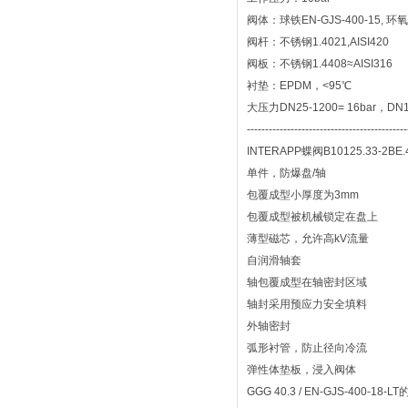
阀体：球铁EN-GJS-400-15, 环氧(
阀杆：不锈钢1.4021,AISI420
阀板：不锈钢1.4408≈AISI316
衬垫：EPDM，<95℃
大压力DN25-1200= 16bar，DN14
--------------------------------------------
INTERAPP蝶阀B10125.33-2BE.
单件，防爆盘/轴
包覆成型小厚度为3mm
包覆成型被机械锁定在盘上
薄型磁芯，允许高kV流量
自润滑轴套
轴包覆成型在轴密封区域
轴封采用预应力安全填料
外轴密封
弧形衬管，防止径向冷流
弹性体垫板，浸入阀体
GGG 40.3 / EN-GJS-400-18