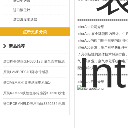
进口变送器
进口液位计
进口温度变送器
=========================
InterApp公司介绍
点击更多分类
InterApp 在全球范围内设计
InterApp的阀门用于苛刻的
新品推荐
InterApp开发，生产和销售
了具创新性的流体技术解决方案
气，采矿业，废气净化系统和电厂
进口KNF隔膜泵N630.12计量泵真空抽滤
配件和补充产品。
泵价格
原装LAMBRECHT降水传感器
=========================
InterApp产品介绍
00.14575.20气象仪
进口VEM三相异步感应电机IE1-
K21R80G4马达
原装KAMAN线性位移传感器KD230 线性
编码器
进口ROEMHELD液压油缸3829234 电磁
阀定位器