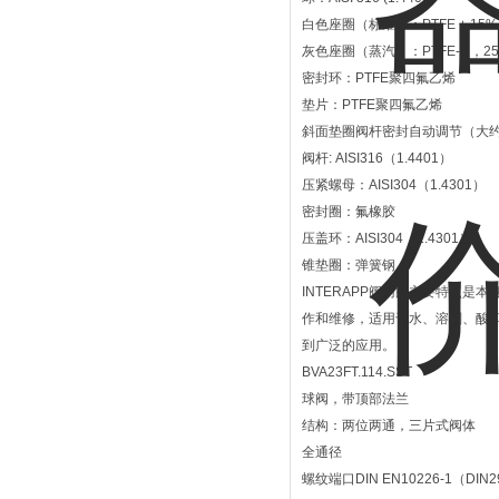
白色座圈（标准）：PTFE + 15%
灰色座圈（蒸汽）：PTFE-C，2
密封环：PTFE聚四氟乙烯
垫片：PTFE聚四氟乙烯
斜面垫圈阀杆密封自动调节（大约3
阀杆: AISI316（1.4401）
压紧螺母：AISI304（1.4301）
密封圈：氟橡胶
压盖环：AISI304（1.4301）
锥垫圈：弹簧钢
INTERAPP阀门的主要特点
作和维修，适用于水、溶剂、酸
到广泛的应用。
BVA23FT.114.SST
球阀，带顶部法兰
结构：两位两通，三片式阀体
全通径
螺纹端口DIN EN10226-1（DIN2