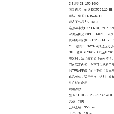
D4 U型 DN 150-1600
面到面尺寸依据 ISO5752/20, EN 5
顶法兰依据 EN ISO5211
很高工作压力达16bar
连接标准为PN6,PN10, PN16, ANSI
温度范围是-20°C ~ 140°C，
密封测试依据EN12266-1/P1
CE：蝶阀DESPONIA满足压力设备
SIL：蝶阀DESPONIA 满足IE
安装时，法兰表面必须光滑清洁
门的额定内径，则不可以把阀门
INTERAPP阀门的主要特点
作和维修，适用于水、溶剂、酸
到广泛的应用。
规格参数
型号：D10350.23-2AR.4A.4C0.
类型：对夹
公称直径：350mm
工作压力：10bar