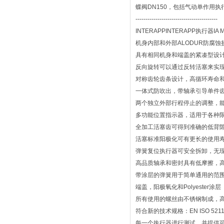
蝶阀DN150，包括气动单作用执
-----------------------------------------
INTERAPPINTERAPP执行器IA Mot
机身内部和外部ALODUR防腐
具有相同机身和端盖的紧凑型设
反向旋转可以通过反转活塞来实
对称齿轮齿条设计，高循环寿命
一体式防吹出，带轴承引导单件
两个独立外部行程停止的调整，能够容
多功能位置指示器，适用于各种
全加工活塞齿可得到准确的低背
活塞标准阳极化可有更长的使用
弹簧复位执行器可安全拆卸，无
高品质轴承和密封具有低摩擦，
带涂层的弹簧用于简单通用的范
端盖，阳极氧化和Polyester涂层（
所有使用的螺丝由不锈钢制成，
符合新的技术规格：EN ISO 5211，V
每一个执行器进行测试，并提供