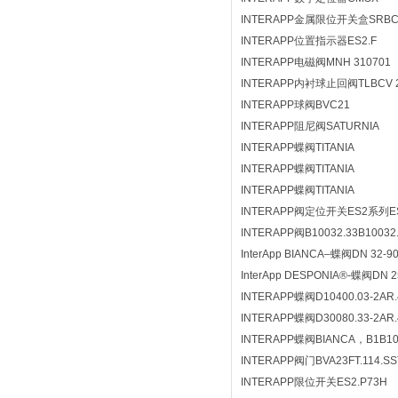
INTERAPP金属限位开关盒SRBC
INTERAPP位置指示器ES2.F
INTERAPP电磁阀MNH 310701
INTERAPP内衬球止回阀TLBCV 
INTERAPP球阀BVC21
INTERAPP阻尼阀SATURNIA
INTERAPP蝶阀TITANIA
INTERAPP蝶阀TITANIA
INTERAPP蝶阀TITANIA
INTERAPP阀定位开关ES2系列ES
INTERAPP阀B10032.33B10032.
InterApp BIANCA–蝶阀DN 32-9
InterApp DESPONIA®-蝶阀DN 2
INTERAPP蝶阀D10400.03-2AR.
INTERAPP蝶阀D30080.33-2AR.
INTERAPP蝶阀BIANCA，B1B1012
INTERAPP阀门BVA23FT.114.SS
INTERAPP限位开关ES2.P73H