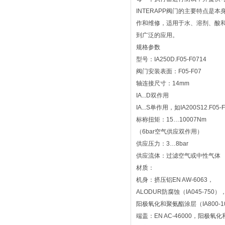
INTERAPP阀门的主要特点
作和维修，适用于水、溶剂、酸
到广泛的应用。
规格参数
型号：IA250D.F05-F0714
阀门安装表面：F05-F07
轴连接尺寸：14mm
IA...D双作用
IA...S单作用，如IA200S12.F05-F
标称扭矩：15…10007Nm
（6bar空气供应双作用）
供应压力：3…8bar
供应流体：过滤空气或中性气体
材质：
机身：挤压铝EN AW-6063，
ALODUR防腐蚀（IA045-750）
阳极氧化和聚氨酯涂层（IA800-1
端盖：EN AC-46000，阳极氧化