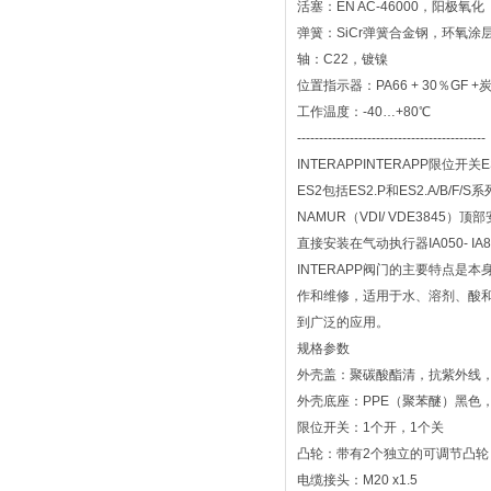
活塞：EN AC-46000，阳极氧化
弹簧：SiCr弹簧合金钢，环氧涂
轴：C22，镀镍
位置指示器：PA66 + 30％GF +
工作温度：-40…+80℃
-------------------------------------------
INTERAPPINTERAPP限位开关ES
ES2包括ES2.P和ES2.A/B/
NAMUR（VDI/ VDE3845）顶
直接安装在气动执行器IA050- IA
INTERAPP阀门的主要特点
作和维修，适用于水、溶剂、酸
到广泛的应用。
规格参数
外壳盖：聚碳酸酯清，抗紫外线，
外壳底座：PPE（聚苯醚）黑色，自
限位开关：1个开，1个关
凸轮：带有2个独立的可调节凸轮
电缆接头：M20 x1.5