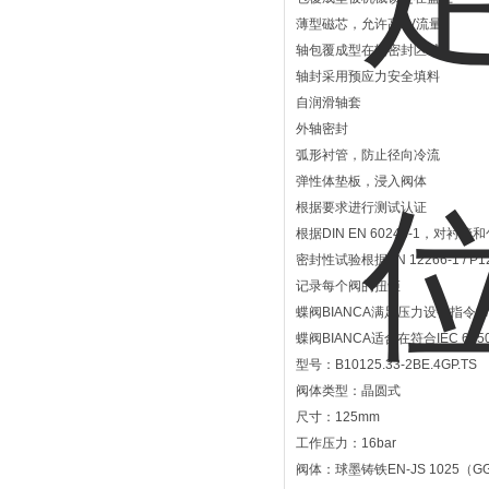
薄型磁芯，允许高kV流量
轴包覆成型在轴密封区域
轴封采用预应力安全填料
自润滑轴套
外轴密封
弧形衬管，防止径向冷流
弹性体垫板，浸入阀体
根据要求进行测试认证
根据DIN EN 60243-1，对
密封性试验根据EN 12266-1 / P
记录每个阀的扭矩
蝶阀BIANCA满足压力设备指令97
蝶阀BIANCA适合在符合IEC 61
型号：B10125.33-2BE.4GP.TS
阀体类型：晶圆式
尺寸：125mm
工作压力：16bar
阀体：球墨铸铁EN-JS 1025（G