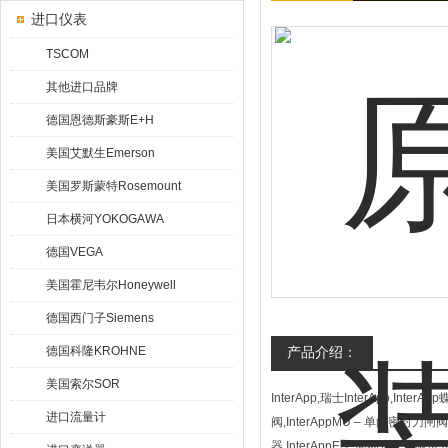
进口仪表
TSCOM
其他进口品牌
德国恩德斯豪斯E+H
美国艾默生Emerson
美国罗斯蒙特Rosemount
日本横河YOKOGAWA
德国VEGA
美国霍尼韦尔Honeywell
德国西门子Siemens
德国科隆KROHNE
产品介绍：
美国索尔SOR
InterApp,瑞士InterApp,InterAp
进口流量计
阀,InterAppMU – 单向密封刀闸阀,In
器,InterAppES–简易式安装限位