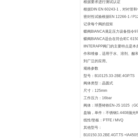
根据要求进行测试认证
根据DIN EN 60243-1，对
密封性试验根据EN 12266-1 / P
记录每个阀的扭矩
蝶阀BIANCA满足压力设备指令97
蝶阀BIANCA适合在符合IEC 61
IINTERAPP阀门的主要特
作和维修，适用于水、溶剂、酸
到广泛的应用。
规格参数
型号：B10125.33-2BE.4GP.TS
阀体类型：晶圆式
尺寸：125mm
工作压力：16bar
阀体：球墨铸铁EN-JS 1025（G
盘轴，单件：不锈钢1.4408抛光Ra
线性/垫板：PTFE / MVQ
其他型号：
B10150.33.2BE.4GT.TS +IA450