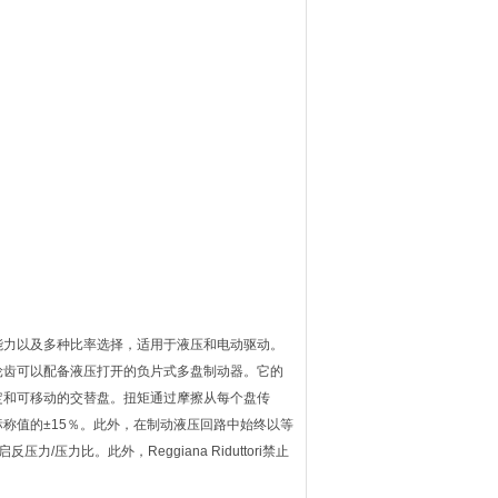
能力以及多种比率选择，适用于液压和电动驱动。
轮齿可以配备液压打开的负片式多盘制动器。它的
定和可移动的交替盘。扭矩通过摩擦从每个盘传
称值的±15％。此外，在制动液压回路中始终以等
力比。此外，Reggiana Riduttori禁止