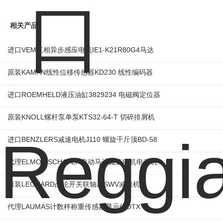
相关产品
进口VEM三相异步感应电机IE1-K21R80G4马达
原装KAMAN线性位移传感器KD230 线性编码器
进口ROEMHELD液压油缸3829234 电磁阀定位器
原装KNOLL螺杆泵单泵KTS32-64-T 切碎排屑机
进口BENZLERS减速电机J110 螺旋千斤顶BD-58
代理ELMOT-SCHAFER电动马达减速电机电动机
原装LEONARD凸轮开关联轴器‌SWV减速机
代理LAUMAS计数秤称重传感器显示仪DTX