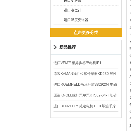
进口变送器
进口液位计
进口温度变送器
点击更多分类
新品推荐
进口VEM三相异步感应电机IE1-
K21R80G4马达
原装KAMAN线性位移传感器KD230 线性
编码器
进口ROEMHELD液压油缸3829234 电磁
阀定位器
原装KNOLL螺杆泵单泵KTS32-64-T 切碎
排屑机
进口BENZLERS减速电机J110 螺旋千斤
顶BD-58