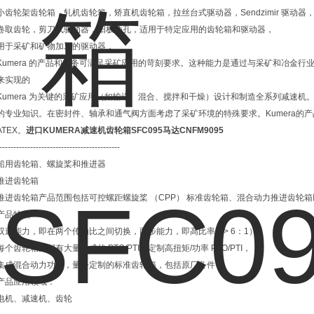
小齿轮架齿轮箱，轧机齿轮箱，矫直机齿轮箱，拉丝台式驱动器，Sendzimir 驱动器
卷取齿轮，剪刀式驱动器，阳极插孔，适用于特定应用的齿轮箱和驱动器，
用于采矿和矿物加工的驱动器，
Kumera 的产品和服务可满足采矿应用的苛刻要求。这种能力是通过与采矿和冶金
来实现的
Kumera 为关键的采矿应用（如输送、混合、搅拌和干燥）设计和制造全系列减速机。
的专业知识。在密封件、轴承和通气阀方面考虑了采矿环境的特殊要求。Kumera的
ATEX。
进口KUMERA减速机齿轮箱SFC095马达CNFM9095
-------------------------------------------
船用齿轮箱、螺旋桨和推进器
推进齿轮箱
推进齿轮箱产品范围包括可控螺距螺旋桨 （CPP） 标准齿轮箱、混合动力推进齿轮
产品特点
双速能力，即在两个传动比之间切换，两步能力，即高比率（> 6：1），
每个齿轮箱上都有大量集成的 PTO/PTI，定制高扭矩/功率 PTO/PTI，
集成混合动力功能，量身定制的标准齿轮箱，包括原厂备件，
产品应用领域：
电机、减速机、齿轮