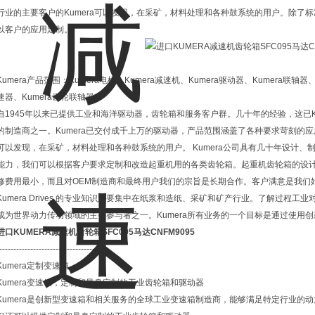
行业的主要客户的Kumera可以发现，在采矿，材料处理和各种鼓系统的用户。除了标
以客户的应用定制。
Kumera产品范围：Kumera电机、Kumera减速机、Kumera驱动器、Kumera联轴器
速器、Kumera齿轮联轴器
自1945年以来已提供工业和海洋驱动器，齿轮箱和服务客户群。几十年的经验，这已K
的制造商之一。Kumera已交付成千上万的驱动器，产品范围涵盖了各种要求苛刻的应用
可以发现，在采矿，材料处理和各种鼓系统的用户。 Kumera公司具有几十年设计
能力，我们可以根据客户要求定制和改造起重机用的各类齿轮箱。起重机齿轮箱的设
修费用最小，而且对OEM制造商和最终用户我们的宗旨是长期合作。客户满意是我们
Kumera Drives 的专业知识主要集中在纸浆和造纸、采矿和矿产行业。了解过程工
成为世界动力传动领域的主要参与者之一。Kumera所有业务的一个目标是通过使用
进口KUMERA减速机齿轮箱SFC095马达CNFM9095
------------------------------------
Kumera定制变速箱
Kumera变速箱，定制和量身定制的工业齿轮箱和驱动器
Kumera是创新型变速箱和相关服务的全球工业变速箱制造商，能够满足特定行业的