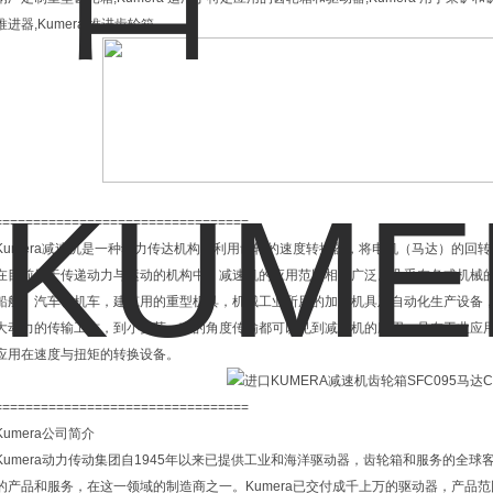
推进器,Kumera 推进齿轮箱
=================================
Kumera减速机是一种动力传达机构，利用齿轮的速度转换器，将电机（马达）的回
在目前用于传递动力与运动的机构中，减速机的应用范围相当广泛。几乎在各式机械
船舶、汽车、机车，建筑用的重型机具，机械工业所用的加工机具及自动化生产设备
大动力的传输工作，到小负荷，准的角度传输都可以见到减速机的应用，且在工业应
应用在速度与扭矩的转换设备。
=================================
Kumera公司简介
Kumera动力传动集团自1945年以来已提供工业和海洋驱动器，齿轮箱和服务的全球
的产品和服务，在这一领域的制造商之一。Kumera已交付成千上万的驱动器，产品