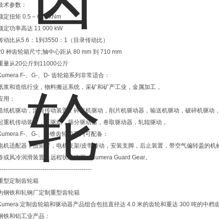
技术参数：
额定扭矩 0.5 – 610 kNm
额定功率高达 11 000 kW
传动比从5.6：1到3550：1（目录传动比）
20 种齿轮箱尺寸;轴中心距从 80 mm 到 710 mm
重量从20公斤到11000公斤
Kumera F-、G-、D- 齿轮箱系列非常适合：
纸浆和造纸行业，物料搬运系统，采矿和矿产工业，金属加工，
应用：
造纸机驱动，滚筒传动装置，碎浆机驱动，削片机驱动器，输送机驱动，破碎机驱动
起重机传动装置，泵驱动，筛分驱动器，卷取驱动器，轧辊驱动，
Kumera F-、G-、D-锥齿轮箱系列可配备：
电机适配器，扭矩臂，电机支架/皮带传动，安装支脚，后止装置，带空气偏转盖的机
冷或风冷润滑装置，远程状态监测：Kumera Guard Gear。
-----------------------------------------------
重型定制齿轮箱
为钢铁和轧钢厂定制重型齿轮箱
Kumera 定制齿轮箱和驱动器产品组合包括直径达 4.0 米的齿轮和重达 300 吨的中
钢铁和铝工业产品：