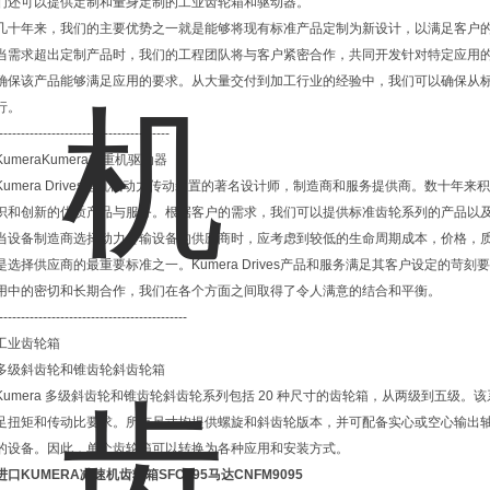
们还可以提供定制和量身定制的工业齿轮箱和驱动器。
几十年来，我们的主要优势之一就是能够将现有标准产品定制为新设计，以满足客户
当需求超出定制产品时，我们的工程团队将与客户紧密合作，共同开发针对特定应用
确保该产品能够满足应用的要求。从大量交付到加工行业的经验中，我们可以确保从
行。
---------------------------------------
KumeraKumera起重机驱动器
Kumera Drives是机械动力传动装置的著名设计师，制造商和服务提供商。数十
识和创新的优质产品与服务。根据客户的需求，我们可以提供标准齿轮系列的产品以
当设备制造商选择动力传输设备的供应商时，应考虑到较低的生命周期成本，价格，
是选择供应商的最重要标准之一。Kumera Drives产品和服务满足其客户设定的
用中的密切和长期合作，我们在各个方面之间取得了令人满意的结合和平衡。
-------------------------------------------
工业齿轮箱
多级斜齿轮和锥齿轮斜齿轮箱
Kumera 多级斜齿轮和锥齿轮斜齿轮系列包括 20 种尺寸的齿轮箱，从两级到五级。该
足扭矩和传动比要求。所有尺寸均提供螺旋和斜齿轮版本，并可配备实心或空心输出
的设备。因此，单个齿轮箱可以转换为各种应用和安装方式。
进口KUMERA减速机齿轮箱SFC095马达CNFM9095