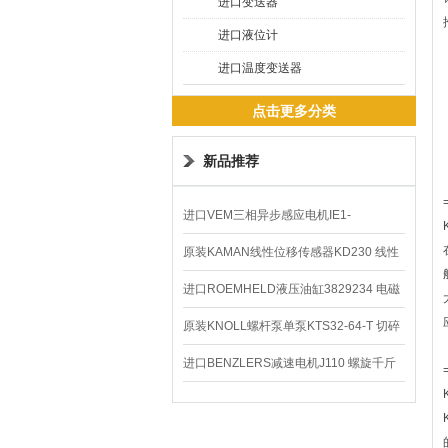
进口变送器
进口液位计
进口温度变送器
点击更多分类
新品推荐
进口VEM三相异步感应电机IE1-
K21R80G4马达
原装KAMAN线性位移传感器KD230 线性
编码器
进口ROEMHELD液压油缸3829234 电磁
阀定位器
原装KNOLL螺杆泵单泵KTS32-64-T 切碎
排屑机
进口BENZLERS减速电机J110 螺旋千斤
顶BD-58