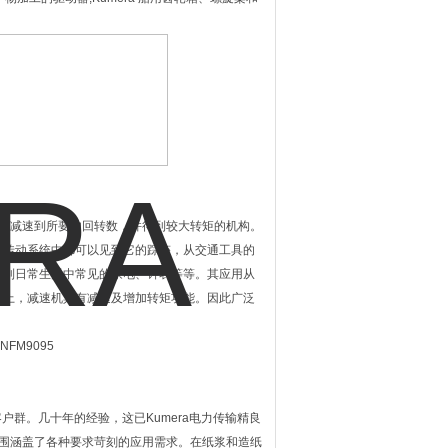
转数减速到所要的回转数，并得到较大转矩的机构。
的传动系统中都可以见到它的踪迹，从交通工具的
，到日常生活中常见的家电、钟表等等。其应用从
用上，减速机具有减速及增加转矩功能。因此广泛
客户群。几十年的经验，这已Kumera电力传输精良
范围涵盖了各种要求苛刻的应用需求。在纸浆和造纸