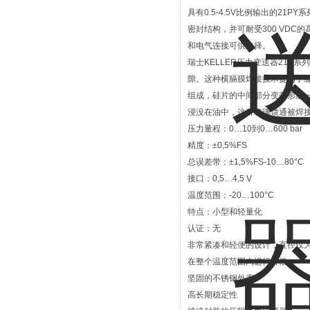
具有0.5-4.5V比例输出的21P
密封结构，并可耐受300 VD
和电气连接可供选择。
瑞士KELLER压力变送器21
隙。这种横膈膜焊接技术提高了
组成，硅片的中间部分变薄形成
浸没在油中，这种玻璃馈通被焊
压力量程：0…10到0…600 bar
精度：±0,5%FS
总误差带：±1,5%FS-10…80°C
接口：0,5…4,5 V
温度范围：-20…100°C
特点：小型和轻量化
认证：无
非常紧凑和轻便的设计，直径仅为
在整个温度范围内进行补偿
坚固的不锈钢外壳
高长期稳定性