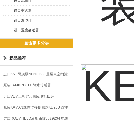
进口流量计
进口变送器
进口液位计
进口温度变送器
点击更多分类
新品推荐
进口KNF隔膜泵N630.12计量泵真空抽滤
泵价格
原装LAMBRECHT降水传感器
00.14575.20气象仪
进口VEM三相异步感应电机IE1-
K21R80G4马达
原装KAMAN线性位移传感器KD230 线性
编码器
进口ROEMHELD液压油缸3829234 电磁
阀定位器