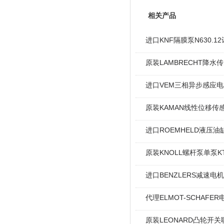
相关产品
进口KNF隔膜泵N630.
原装LAMBRECHT降水传感
进口VEM三相异步感应电机I
原装KAMAN线性位移传感
进口ROEMHELD液压油缸
原装KNOLL螺杆泵单泵KT
进口BENZLERS减速电机J
代理ELMOT-SCHAF
原装LEONARD凸轮开关