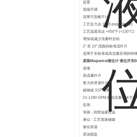
设置
现场可调
压降可忽略不计
工艺压力达 1000 psig (69 bar)
工艺温度高达 +450°F (+230°C)
增加或减少流量时启动
2" 至 10" 流路的标准流叶片
适用于非标准或高流量应用的特
原装Magnetrol液位计 液位开关B7
选项
高流量叶片
更大的管道叶片
碳钢或 SST 结构。
21-1290 GPM 驱动流量取决
应用
等级 - 润滑油液压油
液位 - 工艺现场储罐
催化容器
原油脱盐