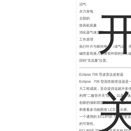
沼气
水力发电
太阳的
鼓风机风量
消化器气体流量
工作原理
执行叶片与枢转电动（或气动）
磁性套筒推入屏障管外部的持久
回到“无流量"位置。
--------------------------------------------
Eclipse 706 导波雷达发射器
Eclipse 706 型高性能变
大工程成就，旨在提供远超许多
利用“二极管开关"技术，以及市
创新的倾斜双隔间外壳如今已成为行业
和查看多功能图形 LCD 显示屏。
一个通用的 ECLIPSE 706
的可靠性。
ECLIPSE 706 型变送器支持 