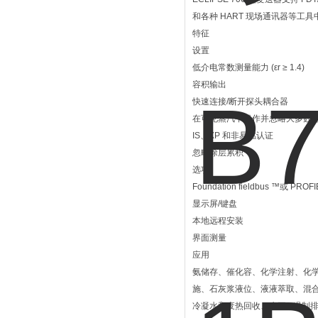
和各种 HART 现场通讯器等工
特征
设置
低介电常数测量能力 (εr ≥ 1.4)
容积输出
快速连接/断开探头耦合器
在可见蒸汽中操作并忽略大多数
IS、XP 和非易燃认证
忽略涂层累积
选项
Foundation fieldbus ™或 PR
显示屏/键盘
本地远程安装
界面测量
应用
氨储存、催化容、化学注射、化学
施、石灰浆液位、液液萃取、混
冷凝水和废热回收、水平 - 遏制