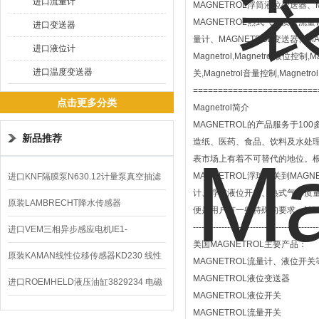
进口流量计
MAGNETROL浮筒液位变送器、
MAGNETROL热式气体质量流量计
进口变送器
量计、MAGNETROL变送器、MAG
进口液位计
Magnetrol,Magnetrol液位控制
进口温度变送器
关,Magnetrol音量控制,Magnetr
=========================
点击更多分类
Magnetrol简介
MAGNETROL的产品服务于
新品推荐
造纸、医药、食品、饮料及水处理行
表市场上有着不可替代的地位。根
MAGNETROL浮球开关到MA
进口KNF隔膜泵N630.12计量泵真空抽滤
计、浮球液位开关、热式气体质量
泵价格
原装LAMBRECHT降水传感器
便是用户有一些特殊的要求，MAG
--------------------------------------------
00.14575.20气象仪
进口VEM三相异步感应电机IE1-
美国MAGNETROL主要产品：
K21R80G4马达
原装KAMAN线性位移传感器KD230 线性
MAGNETROL流量计、液位开关
MAGNETROL液位变送器
编码器
进口ROEMHELD液压油缸3829234 电磁
MAGNETROL液位开关
阀定位器
MAGNETROL流量开关