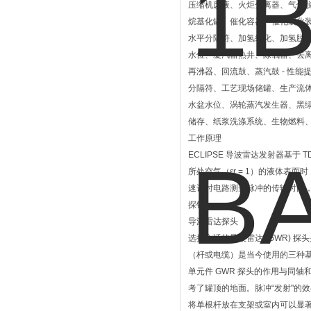
压缩机废液、火炬分离器、气体脱
烷基化罐、催化容器、催化裂化
水平分隔符、加氢裂化、加氢脱
水位、凝汽器热井、除氧器、去离
再沸器、回流鼓、蒸汽鼓 - 性
分隔符、工艺现场储罐、生产流
水盆水位、涡轮蒸汽发生器、黑
储存、纸浆洗涤系统、生物燃料
工作原理
ECLIPSE 导波雷达发射器基
所处空气（εr = 1）的液体
速计时电路测量脉冲的传输时间
探针
导波雷达探头
选择合适的导波雷达 (GWR)
（杆或电缆）是当今使用的三种
单元件 GWR 探头的作用与同
考了罐顶的地面。脉冲“发射"的
将单根杆放在支架或室内可以显