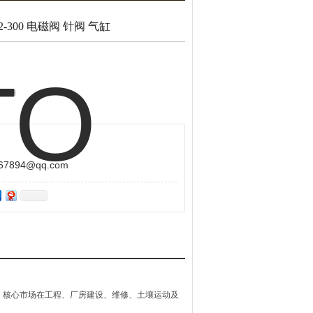
2-300 电磁阀 针阀 气缸
21H
W3KB190
 电磁阀 针阀 气缸
A3KV20
894@qq.com
域、核心市场在工程、厂房建设、维修、土壤运动及