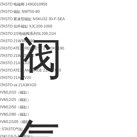
STASTO 电磁阀 149G010956
STASTO 磁缸 NWT50-80
STASTO 紧凑型磁缸 NSKU32-30-F-SEA
STASTO 拉杆磁缸 XJC200-1000
STASTO 2/2电磁阀系列SL200,21H
STASTO 21W3KB190
STASTO ATEX_REQUEST 21W3KB190
STASTO 21W3ZB190
STASTO 21A3KV20
STASTO ATEX_ANFRAGE 21A3KV20
STASTO 21A3ZV20
STASTO va 21A3KV20
DVM12/10（磁缸）
DVM12/25（磁缸）
DVM12/50（磁缸）
DVM12/80（磁缸）
DVM12/100（磁缸）
2.STASTO气缸
NSKU16-5-F（气缸）