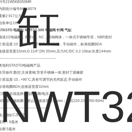
料号21W5KB350MR
内部统计编号84818079
重量2.917公斤
包装单位1件
STASTO 电磁缸 NWT32-300 电磁阀 针阀 气缸
描述2/2电磁阀，先导式，NC，黄铜阀体，一体式不锈钢导管，NBR密封
介质温度-10...+90°C，带可调关闭延迟，手动操作，标准线圈BDA
连接器宽度32mm,G 11/4",DN 35mm,压力AC/DC 0.2-10bar,长度144mm
------------------------------------------------
奥地利STASTO电磁阀产品
先导操作;数控;主体黄铜;导管不锈钢一体;密封丁腈橡胶
介质温度-10...+90°C;具有可调节的关闭延迟;手动操作
标准线圈BDA;连接器宽度32mm
订购时必须选择合适的线圈/电压
BDA型电磁线圈；默认;连接器宽度32mm；电压220-230V/50-60Hz
-----------------------------------------
旋入油缸CZ6-5T
直径：6毫米
轮廓:5毫米