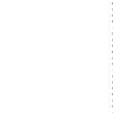
-
-
-