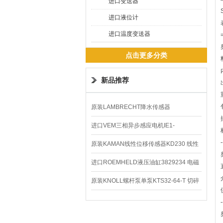
进口变送器
进口液位计
进口温度变送器
点击更多分类
新品推荐
原装LAMBRECHT降水传感器
00.14575.20气象仪
进口VEM三相异步感应电机IE1-
-
K21R80G4马达
原装KAMAN线性位移传感器KD230 线性
编码器
进口ROEMHELD液压油缸3829234 电磁
阀定位器
原装KNOLL螺杆泵单泵KTS32-64-T 切碎
排屑机
-