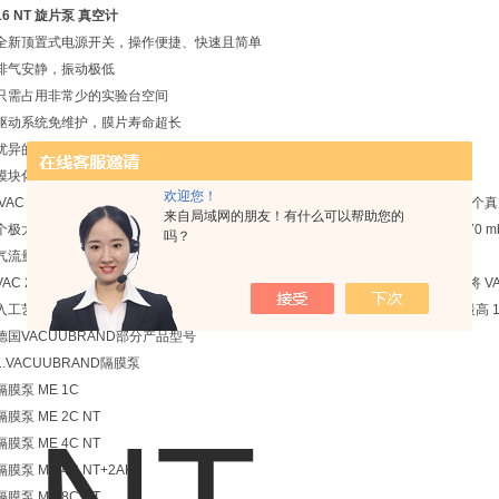
16 NT 旋片泵 真空计
全新顶置式电源开关，操作便捷、快速且简单
排气安静，振动极低
只需占用非常少的实验台空间
驱动系统免维护，膜片寿命超长
优异的耐化学腐蚀性
模块化工艺泵-VAC 24seven
欢迎您！
VAC 24seven 产品系列是一个模块化系统。根据需要，最多可将三个泵模块与一
来自局域网的朋友！有什么可以帮助您的
个极大流量可控的 VARIO 隔膜泵。可选择 5 mbar 极限真空和 30 m³/h 抽速，或 70 
吗？
气流量可达 120 m3/h。
VAC 24seven从实验室到工艺技术无油、耐化学腐蚀、经久耐用 - VAC 24seven 
入工艺技术领域。最多可将三个泵模块与一个真空控制器模块组合在一起，实现最高 120
德国VACUUBRAND部分产品型号
1.VACUUBRAND隔膜泵
隔膜泵 ME 1C
隔膜泵 ME 2C NT
隔膜泵 ME 4C NT
隔膜泵 ME 4C NT+2AK
隔膜泵 ME 8C NT