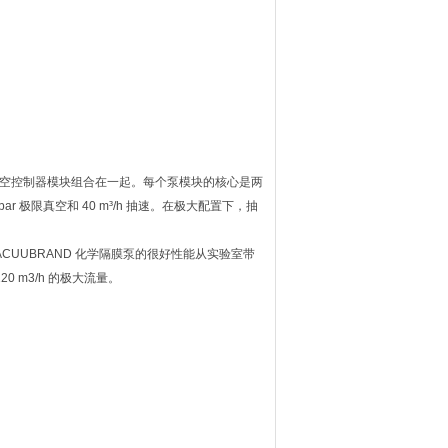
个真空控制器模块组合在一起。每个泵模块的核心是两
mbar 极限真空和 40 m³/h 抽速。在极大配置下，抽
将 VACUUBRAND 化学隔膜泵的很好性能从实验室带
 m3/h 的极大流量。