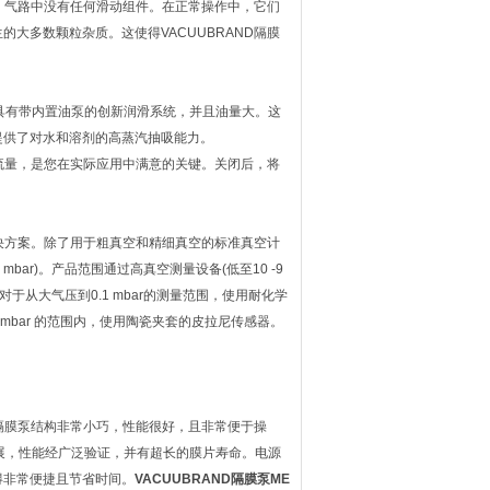
，气路中没有任何滑动组件。在正常操作中，它们
大多数颗粒杂质。这使得VACUUBRAND隔膜
它们具有带内置油泵的创新润滑系统，并且油量大。这
提供了对水和溶剂的高蒸汽抽吸能力。
积流量，是您在实际应用中满意的关键。关闭后，将
解决方案。除了用于粗真空和精细真空的标准真空计
3 mbar)。产品范围通过高真空测量设备(低至10 -9
于从大气压到0.1 mbar的测量范围，使用耐化学
 mbar 的范围内，使用陶瓷夹套的皮拉尼传感器。
C隔膜泵结构非常小巧，性能很好，且非常便于操
发展，性能经广泛验证，并有超长的膜片寿命。电源
得非常便捷且节省时间。
VACUUBRAND隔膜泵ME