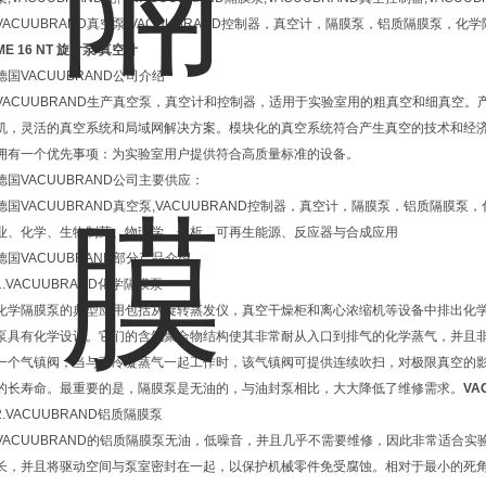
VACUUBRAND真空泵,VACUUBRAND控制器，真空计，隔膜泵，铝质隔膜泵，
ME 16 NT 旋片泵 真空计
德国VACUUBRAND公司介绍
VACUUBRAND生产真空泵，真空计和控制器，适用于实验室用的粗真空和细真空
机，灵活的真空系统和局域网解决方案。模块化的真空系统符合产生真空的技术和经
拥有一个优先事项：为实验室用户提供符合高质量标准的设备。
德国VACUUBRAND公司主要供应：
德国VACUUBRAND真空泵,VACUUBRAND控制器，真空计，隔膜泵，铝质隔膜
业、化学、生物制药、物理学、分析、可再生能源、反应器与合成应用
德国VACUUBRAND部分产品介绍
1.VACUUBRAND化学隔膜泵
化学隔膜泵的典型应用包括从旋转蒸发仪，真空干燥柜和离心浓缩机等设备中排出化学侵
泵具有化学设计。它们的含氟聚合物结构使其非常耐从入口到排气的化学蒸气，并且
一个气镇阀，当与可冷凝蒸气一起工作时，该气镇阀可提供连续吹扫，对极限真空的
的长寿命。最重要的是，隔膜泵是无油的，与油封泵相比，大大降低了维修需求。
VA
2.VACUUBRAND铝质隔膜泵
VACUUBRAND的铝质隔膜泵无油，低噪音，并且几乎不需要维修，因此非常适合
长，并且将驱动空间与泵室密封在一起，以保护机械零件免受腐蚀。相对于最小的死