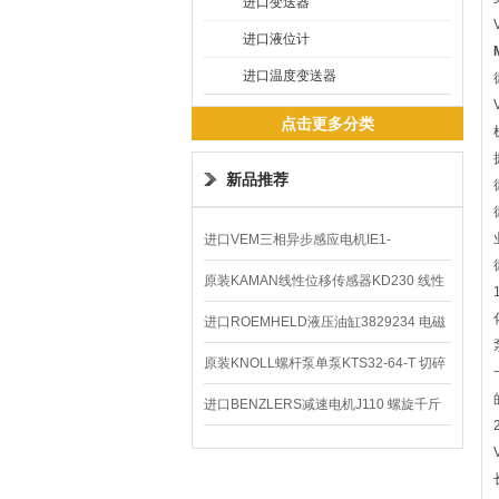
进口变送器
进口液位计
进口温度变送器
点击更多分类
新品推荐
进口VEM三相异步感应电机IE1-
K21R80G4马达
原装KAMAN线性位移传感器KD230 线性
编码器
进口ROEMHELD液压油缸3829234 电磁
阀定位器
原装KNOLL螺杆泵单泵KTS32-64-T 切碎
排屑机
进口BENZLERS减速电机J110 螺旋千斤
顶BD-58