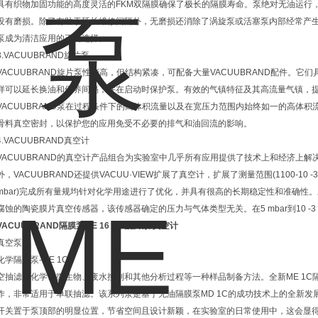
具有织物加固功能的高度灵活的FKM双隔膜确保了极长的隔膜寿命。泵绝对无油运行
没有磨损。除了有助于延长维修间隔外，无磨损还消除了涡旋泵或活塞泵内部经常产生的
泵成为清洁应用的正确选择。
3.VACUUBRAND旋片泵
VACUUBRAND旋片泵性能高，但结构紧凑，可配备大量VACUUBRAND配件。
样可以延长换油和保养间隔，并在启动时保护泵。有效的气镇特征及其高流量气镇，
VACUUBRAND泵在过程条件下的高体积流量以及在宽压力范围内始终如一的高体
骨料真空密封，以保护您的应用免受不必要的排气和油回流的影响。
4.VACUUBRAND真空计
VACUUBRAND的真空计产品组合为实验室中几乎所有应用提供了技术上和经济上
外，VACUUBRAND还提供VACUU·VIEW扩展了真空计，扩展了测量范围(1100-10 -
mbar)完成所有量规均针对化学用途进行了优化，并具有很高的长期稳定性和准确性。对
腐蚀的陶瓷膜片真空传感器，该传感器确定的压力与气体类型无关。在5 mbar到10 -3
VACUUBRAND隔膜泵ME 16 NT 旋片泵 真空计
真空泵
化学隔膜泵-ME 1C
空抽滤是化学、微生物、废水控制和其他分析过程等一种样品制备方法。全新ME 1
作，非常适用于单联抽滤。该系列泵是基于无油隔膜泵MD 1C的成功技术上的全新
开关置于泵顶部的明显位置，节省空间且设计新颖，在实验室的日常使用中，这会显