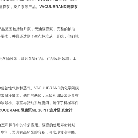
化学隔膜泵，旋片泵等产品。
VACUUBRAND隔膜泵
。产品范围包括旋片泵，无油隔膜泵，完整的抽油
济要求，并且还达到了生态标准从一开始，他们就
泵，化学隔膜泵，旋片泵等产品。产品应用领域：工
蚀性气体和蒸气。VACUUBRAND的化学隔膜
非常耐冷凝水。他们的两级，三级和四级泵还具有
影响最小。泵室与驱动系统密闭，确保了机械零件
CUUBRAND隔膜泵ME 16 NT 旋片泵 真空计
实验室和操作中的许多应用。隔膜的使用寿命特别
角空间，泵具有高的泵腔容积，可实现其高性能。