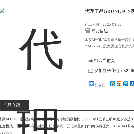
代理正品GRUNDFO
产品时间：2025-03-05
简要描述：
水泵MAGNA3泵非常适合高
MAGNA3，您无需担心复杂的
优良设置，然后根据需求的变化
并且噪音低，寿命长且无需维
打印当前页
部控制和监视。
发邮件给我们：524967
分享到：
产品介绍：
水泵ALPHA1是经济高效型循环泵，与传统的泵相比，ALPHA1已被证明可减少多达8
速度模式。该泵还具有三种恒定压力模式，无论流量如何均可保持压力。ALPHA1具
运行情况。