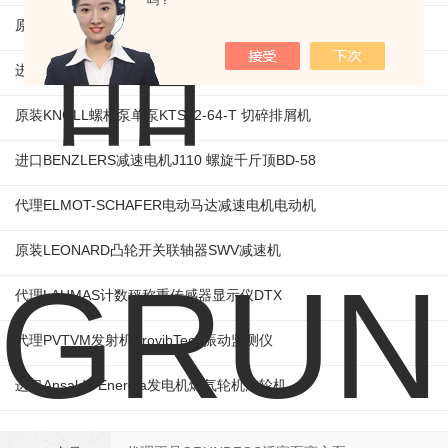
吗？
原装KAMAN线性位移传感器KD230 线性编码器
进口ROEMHELD液压油缸3829234 电磁阀定位器
原装KNOLL螺杆泵单泵KTS32-64-T 切碎排屑机
进口BENZLERS减速电机J110 螺旋千斤顶BD-58
代理ELMOT-SCHAFER电动马达减速电机电动机
原装LEONARD凸轮开关联轴器‌SWV减速机
代理LAUMAS计数秤称重传感器显示仪DTX
代理PVTVM发射机ProvibTech振动监测仪
进口Ansaldo Energia发电机燃气轮机汽轮机