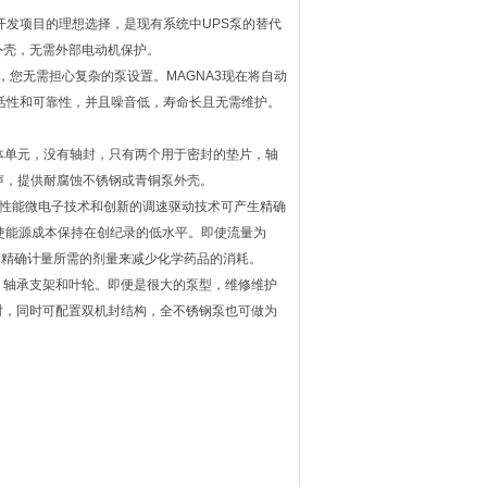
开发项目的理想选择，是现有系统中UPS泵的替代
外壳，无需外部电动机保护。
，您无需担心复杂的泵设置。MAGNA3现在将自动
灵活性和可靠性，并且噪音低，寿命长且无需维护。
体单元，没有轴封，只有两个用于密封的垫片，轴
声，提供耐腐蚀不锈钢或青铜泵外壳。
的高性能微电子技术和创新的调速驱动技术可产生精确
I使能源成本保持在创纪录的低水平。即使流量为
通过精确计量所需的剂量来减少化学药品的消耗。
、轴承支架和叶轮。即便是很大的泵型，维修维护
0小时，同时可配置双机封结构，全不锈钢泵也可做为