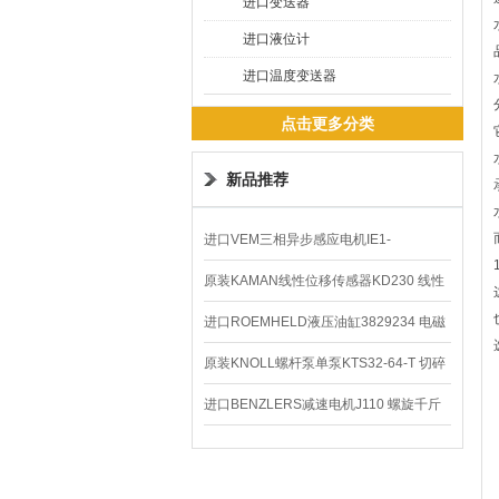
进口变送器
进口液位计
进口温度变送器
点击更多分类
新品推荐
进口VEM三相异步感应电机IE1-
K21R80G4马达
原装KAMAN线性位移传感器KD230 线性
编码器
进口ROEMHELD液压油缸3829234 电磁
阀定位器
原装KNOLL螺杆泵单泵KTS32-64-T 切碎
排屑机
进口BENZLERS减速电机J110 螺旋千斤
顶BD-58