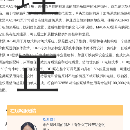
水泵MAGNA1 C设计用于需要简单控制和通讯的加热系统中的液体循环。该泵是大型
品。由于控制箱和泵介质的热隔离，温度范围宽，单头泵随附的用于加热系统的绝缘
水泵MAGNA3泵非常适合高性能建筑系统，并且适合加热和冷却应用。使用MAGNA3
分析加热系统，找到优良设置，然后根据需求的变化不断调整。MAGNA3泵具有的
它们装有红外通讯，可以通过扩展模块提供外部控制和监视。
水泵UPS可用于开放式和封闭式系统，泵是固定转子型的，即泵和电动机构成一个整
承由泵送的液体润滑。UPS专为加热和空调系统中的液体循环而设计，免维护，低噪
水泵DDI提供从75到150升每小时的数字定量给料，并且可以实际设定流量。集成
而连续的配料，从而确保一致的介质混合和过程质量。借助优良的EC电机技术，DD
150升每小时，也可确保效率。DDI泵在整个可调范围内具有1.5%的重复精度，可
这类泵采用背拉式设计，保持泵壳和管路原封不动的情况下就可以拆卸电机、联轴器
也仅需借助起重机由单人完成。符合ISO2858 标准的泵轴承使用寿命达到100,00
选配。
相关产品
欢迎您！
进口VEM三相异步感应电机IE1-K21R80G4马达
来自局域网的朋友！有什么可以帮助您的