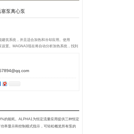
S活塞泵离心泵
性能建筑系统，并且适合加热和冷却应用。使用
泵设置。MAGNA3现在将自动分析加热系统，找到
不断调整。MAGNA3泵具有的灵活性和可靠性，
护。它们装有红外通讯，可以通过扩展模块提供外
894@qq.com
0%的能耗。ALPHA1为恒定流量应用提供三种恒定
有功率显示和控制模式指示，可轻松概览所有泵的