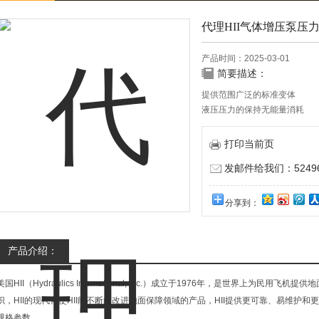
代理HII气体增压泵压
产品时间：2025-03-01
简要描述：
提供范围广泛的标准变体
液压压力的保持无能量消耗
防爆无需电源或连接
结构紧凑，重量轻，防风雨
打印当前页
发邮件给我们：524967
分享到：
产品介绍：
美国HII（Hydraulics International, Inc.）成立于1976年，是世界上为民
织，HII的现代化使HII能不断的改进地面保障领域的产品，HII提供更可靠、易维护
规格参数