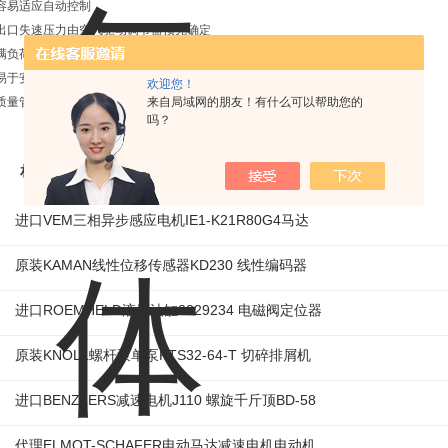
容易适应自动控制
出口失速压力由空气驱动调节器预先确定
满负荷情况下停止启动应用程序
易于安装和操作
欢迎您！
质量管理体系ISO9001：2008和AS9100-2009认证
来自局域网的朋友！有什么可以帮助您的
吗？
相关产品
进口VEM三相异步感应电机IE1-K21R80G4马达
原装KAMAN线性位移传感器KD230 线性编码器
进口ROEMHELD液压油缸3829234 电磁阀定位器
原装KNOLL螺杆泵单泵KTS32-64-T 切碎排屑机
进口BENZLERS减速电机J110 螺旋千斤顶BD-58
代理ELMOT-SCHAFER电动马达减速电机电动机