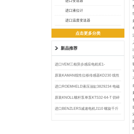
进口变送器
进口液位计
进口温度变送器
点击更多分类
新品推荐
进口VEM三相异步感应电机IE1-
K21R80G4马达
原装KAMAN线性位移传感器KD230 线性
编码器
进口ROEMHELD液压油缸3829234 电磁
阀定位器
原装KNOLL螺杆泵单泵KTS32-64-T 切碎
排屑机
进口BENZLERS减速电机J110 螺旋千斤
顶BD-58