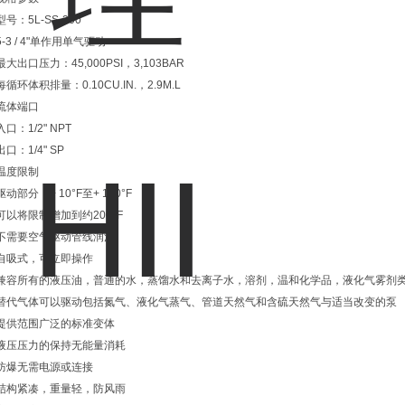
型号：5L-SS-300
5-3 / 4"单作用单气驱动
最大出口压力：45,000PSI，3,103BAR
每循环体积排量：0.10CU.IN.，2.9M.L
流体端口
入口：1/2" NPT
出口：1/4" SP
温度限制
驱动部分：+ 10°F至+ 150°F
可以将限制增加到约200°F
不需要空气驱动管线润滑
自吸式，可立即操作
兼容所有的液压油，普通的水，蒸馏水和去离子水，溶剂，温和化学品，液化气雾剂
替代气体可以驱动包括氮气、液化气蒸气、管道天然气和含硫天然气与适当改变的泵
提供范围广泛的标准变体
液压压力的保持无能量消耗
防爆无需电源或连接
结构紧凑，重量轻，防风雨